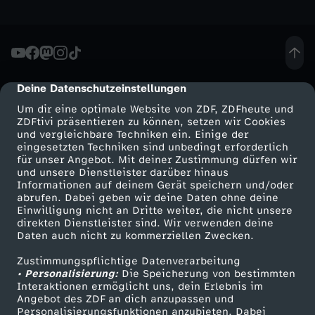
h
e
Deine Datenschutzeinstellungen
cmp-dialog-description
u
Um dir eine optimale Website von ZDF, ZDFheute und
ZDFtivi präsentieren zu können, setzen wir Cookies
t
und vergleichbare Techniken ein. Einige der
eingesetzten Techniken sind unbedingt erforderlich
e
für unser Angebot. Mit deiner Zustimmung dürfen wir
Mehr ZDF
Service
und unsere Dienstleister darüber hinaus
Informationen auf deinem Gerät speichern und/oder
S
ZDF-Apps
ZDFmitreden
abrufen. Dabei geben wir deine Daten ohne deine
Einwilligung nicht an Dritte weiter, die nicht unsere
Smart TV
Kontakt zum ZDF
direkten Dienstleister sind. Wir verwenden deine
e
Daten auch nicht zu kommerziellen Zwecken.
ZDFtext
Tickets
n
Zustimmungspflichtige Datenverarbeitung
Livestreams
Zuschauerservice
• Personalisierung:
Die Speicherung von bestimmten
Sendungen A-Z
Hilfe
Interaktionen ermöglicht uns, dein Erlebnis im
d
Angebot des ZDF an dich anzupassen und
TV-Programm
Personalisierungsfunktionen anzubieten. Dabei