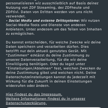
personalisieren wir ausschließlich auf Basis deiner
u
Nutzung von ZDF Streaming, der ZDFheute und
ZDFtivi. Daten von Dritten werden von uns nicht
Das ZDF
n
verwendet.
• Social Media und externe Drittsysteme:
Wir nutzen
ZDF Unternehmen
Social-Media-Tools und Dienste von anderen
g
Anbietern. Unter anderem um das Teilen von Inhalten
Karriere
zu ermöglichen.
Presseportal
v
Du kannst entscheiden, für welche Zwecke wir deine
ZDF goes Schule
Daten speichern und verarbeiten dürfen. Dies
o
betrifft nur dein aktuell genutztes Gerät. Mit
Werbefernsehen
"Zustimmen" erklärst du deine Zustimmung zu
unserer Datenverarbeitung, für die wir deine
Mainzelmännchen
m
Einwilligung benötigen. Oder du legst unter
"Einstellungen/Ablehnen" fest, welchen Zwecken du
deine Zustimmung gibst und welchen nicht. Deine
0
Datenschutzeinstellungen kannst du jederzeit mit
Wirkung für die Zukunft in deinen Einstellungen
1
widerrufen oder ändern.
Hier findest du das Impressum.
.
Partner
Weitere Informationen findest du in unserer
Datenschutzerklärung.