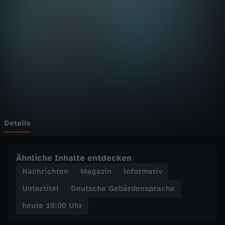
:
0
0
U
h
r
Details
-
Ähnliche Inhalte entdecken
Z
Nachrichten
Magazin
informativ
Untertitel
Deutsche Gebärdensprache
D
heute 19:00 Uhr
F