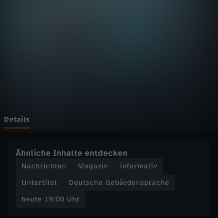
:
0
0
U
h
r
Details
-
Ähnliche Inhalte entdecken
Z
Nachrichten
Magazin
informativ
Untertitel
Deutsche Gebärdensprache
D
heute 19:00 Uhr
F