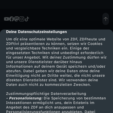
h
e
Deine Datenschutzeinstellungen
cmp-dialog-description
u
Um dir eine optimale Website von ZDF, ZDFheute und
ZDFtivi präsentieren zu können, setzen wir Cookies
t
und vergleichbare Techniken ein. Einige der
eingesetzten Techniken sind unbedingt erforderlich
e
für unser Angebot. Mit deiner Zustimmung dürfen wir
Mehr ZDF
Service
und unsere Dienstleister darüber hinaus
Informationen auf deinem Gerät speichern und/oder
S
ZDF-Apps
ZDFmitreden
abrufen. Dabei geben wir deine Daten ohne deine
Einwilligung nicht an Dritte weiter, die nicht unsere
Smart TV
Kontakt zum ZDF
direkten Dienstleister sind. Wir verwenden deine
e
Daten auch nicht zu kommerziellen Zwecken.
ZDFtext
Tickets
n
Zustimmungspflichtige Datenverarbeitung
Livestreams
Zuschauerservice
• Personalisierung:
Die Speicherung von bestimmten
Sendungen A-Z
Hilfe
Interaktionen ermöglicht uns, dein Erlebnis im
d
Angebot des ZDF an dich anzupassen und
TV-Programm
Personalisierungsfunktionen anzubieten. Dabei