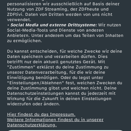
personalisieren wir ausschließlich auf Basis deiner
u
Nutzung von ZDF Streaming, der ZDFheute und
ZDFtivi. Daten von Dritten werden von uns nicht
Das ZDF
n
verwendet.
• Social Media und externe Drittsysteme:
Wir nutzen
ZDF Unternehmen
Social-Media-Tools und Dienste von anderen
g
Anbietern. Unter anderem um das Teilen von Inhalten
Karriere
zu ermöglichen.
Presseportal
v
Du kannst entscheiden, für welche Zwecke wir deine
ZDF goes Schule
Daten speichern und verarbeiten dürfen. Dies
o
betrifft nur dein aktuell genutztes Gerät. Mit
Werbefernsehen
"Zustimmen" erklärst du deine Zustimmung zu
unserer Datenverarbeitung, für die wir deine
Mainzelmännchen
m
Einwilligung benötigen. Oder du legst unter
"Einstellungen/Ablehnen" fest, welchen Zwecken du
deine Zustimmung gibst und welchen nicht. Deine
0
Datenschutzeinstellungen kannst du jederzeit mit
Wirkung für die Zukunft in deinen Einstellungen
2
widerrufen oder ändern.
Hier findest du das Impressum.
.
Partner
Weitere Informationen findest du in unserer
Datenschutzerklärung.