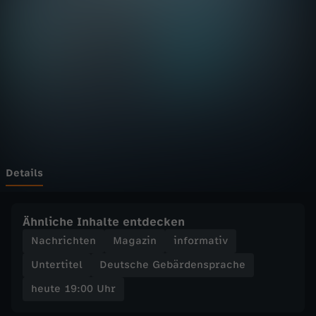
:
0
0
U
h
r
Details
-
Ähnliche Inhalte entdecken
Z
Nachrichten
Magazin
informativ
Untertitel
Deutsche Gebärdensprache
D
heute 19:00 Uhr
F