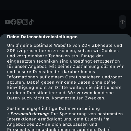
h
e
Deine Datenschutzeinstellungen
cmp-dialog-description
u
Um dir eine optimale Website von ZDF, ZDFheute und
ZDFtivi präsentieren zu können, setzen wir Cookies
t
und vergleichbare Techniken ein. Einige der
eingesetzten Techniken sind unbedingt erforderlich
e
für unser Angebot. Mit deiner Zustimmung dürfen wir
Mehr ZDF
Service
und unsere Dienstleister darüber hinaus
Informationen auf deinem Gerät speichern und/oder
S
ZDF-Apps
ZDFmitreden
abrufen. Dabei geben wir deine Daten ohne deine
Einwilligung nicht an Dritte weiter, die nicht unsere
Smart TV
Kontakt zum ZDF
direkten Dienstleister sind. Wir verwenden deine
e
Daten auch nicht zu kommerziellen Zwecken.
ZDFtext
Tickets
n
Zustimmungspflichtige Datenverarbeitung
Livestreams
Zuschauerservice
• Personalisierung:
Die Speicherung von bestimmten
Sendungen A-Z
Hilfe
Interaktionen ermöglicht uns, dein Erlebnis im
d
Angebot des ZDF an dich anzupassen und
TV-Programm
Personalisierungsfunktionen anzubieten. Dabei