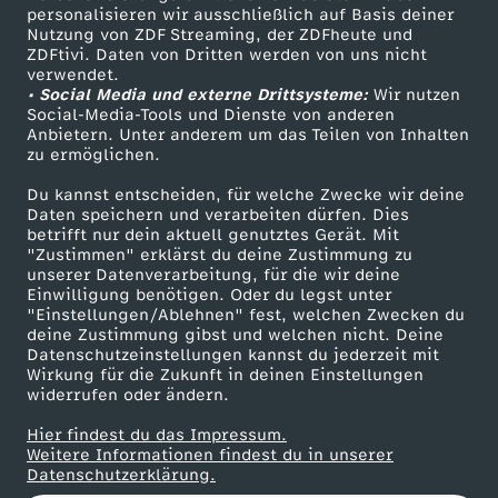
personalisieren wir ausschließlich auf Basis deiner
u
Nutzung von ZDF Streaming, der ZDFheute und
ZDFtivi. Daten von Dritten werden von uns nicht
Das ZDF
n
verwendet.
• Social Media und externe Drittsysteme:
Wir nutzen
ZDF Unternehmen
Social-Media-Tools und Dienste von anderen
g
Anbietern. Unter anderem um das Teilen von Inhalten
Karriere
zu ermöglichen.
Presseportal
v
Du kannst entscheiden, für welche Zwecke wir deine
ZDF goes Schule
Daten speichern und verarbeiten dürfen. Dies
o
betrifft nur dein aktuell genutztes Gerät. Mit
Werbefernsehen
"Zustimmen" erklärst du deine Zustimmung zu
unserer Datenverarbeitung, für die wir deine
Mainzelmännchen
m
Einwilligung benötigen. Oder du legst unter
"Einstellungen/Ablehnen" fest, welchen Zwecken du
deine Zustimmung gibst und welchen nicht. Deine
0
Datenschutzeinstellungen kannst du jederzeit mit
Wirkung für die Zukunft in deinen Einstellungen
4
widerrufen oder ändern.
Hier findest du das Impressum.
.
Partner
Weitere Informationen findest du in unserer
Datenschutzerklärung.