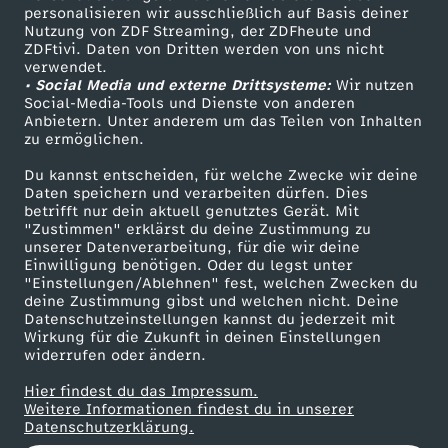
personalisieren wir ausschließlich auf Basis deiner
u
Nutzung von ZDF Streaming, der ZDFheute und
ZDFtivi. Daten von Dritten werden von uns nicht
Das ZDF
n
verwendet.
• Social Media und externe Drittsysteme:
Wir nutzen
ZDF Unternehmen
Social-Media-Tools und Dienste von anderen
g
Anbietern. Unter anderem um das Teilen von Inhalten
Karriere
zu ermöglichen.
Presseportal
v
Du kannst entscheiden, für welche Zwecke wir deine
ZDF goes Schule
Daten speichern und verarbeiten dürfen. Dies
o
betrifft nur dein aktuell genutztes Gerät. Mit
Werbefernsehen
"Zustimmen" erklärst du deine Zustimmung zu
unserer Datenverarbeitung, für die wir deine
Mainzelmännchen
m
Einwilligung benötigen. Oder du legst unter
"Einstellungen/Ablehnen" fest, welchen Zwecken du
deine Zustimmung gibst und welchen nicht. Deine
1
Datenschutzeinstellungen kannst du jederzeit mit
Wirkung für die Zukunft in deinen Einstellungen
0
widerrufen oder ändern.
Hier findest du das Impressum.
.
Partner
Weitere Informationen findest du in unserer
Datenschutzerklärung.