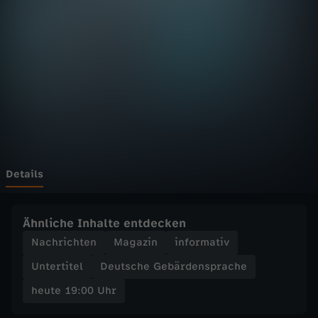
:
0
0
U
h
r
Details
-
Ähnliche Inhalte entdecken
Z
Nachrichten
Magazin
informativ
Untertitel
Deutsche Gebärdensprache
D
heute 19:00 Uhr
F