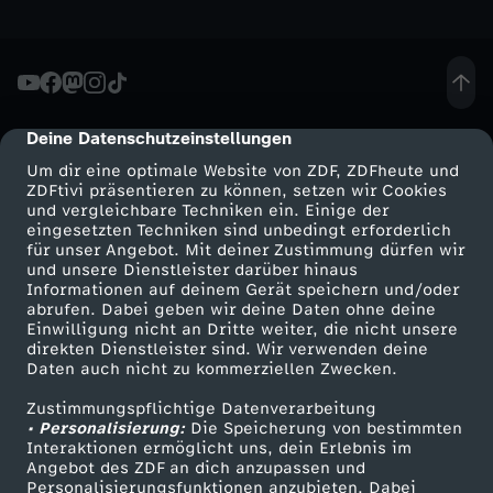
h
e
Deine Datenschutzeinstellungen
cmp-dialog-description
u
Um dir eine optimale Website von ZDF, ZDFheute und
ZDFtivi präsentieren zu können, setzen wir Cookies
t
und vergleichbare Techniken ein. Einige der
eingesetzten Techniken sind unbedingt erforderlich
e
für unser Angebot. Mit deiner Zustimmung dürfen wir
Mehr ZDF
Service
und unsere Dienstleister darüber hinaus
Informationen auf deinem Gerät speichern und/oder
S
ZDF-Apps
ZDFmitreden
abrufen. Dabei geben wir deine Daten ohne deine
Einwilligung nicht an Dritte weiter, die nicht unsere
Smart TV
Kontakt zum ZDF
direkten Dienstleister sind. Wir verwenden deine
e
Daten auch nicht zu kommerziellen Zwecken.
ZDFtext
Tickets
n
Zustimmungspflichtige Datenverarbeitung
Livestreams
Zuschauerservice
• Personalisierung:
Die Speicherung von bestimmten
Sendungen A-Z
Hilfe
Interaktionen ermöglicht uns, dein Erlebnis im
d
Angebot des ZDF an dich anzupassen und
TV-Programm
Personalisierungsfunktionen anzubieten. Dabei