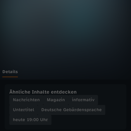
:
0
0
U
h
r
Details
-
Ähnliche Inhalte entdecken
Z
Nachrichten
Magazin
informativ
Untertitel
Deutsche Gebärdensprache
D
heute 19:00 Uhr
F