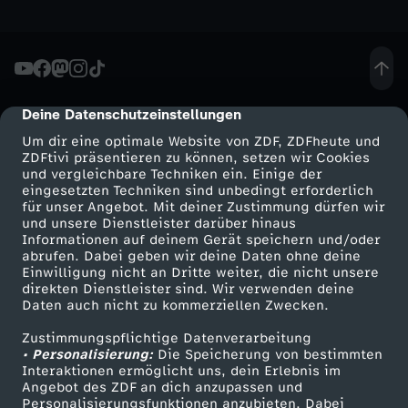
h
e
Deine Datenschutzeinstellungen
cmp-dialog-description
u
Um dir eine optimale Website von ZDF, ZDFheute und
ZDFtivi präsentieren zu können, setzen wir Cookies
t
und vergleichbare Techniken ein. Einige der
eingesetzten Techniken sind unbedingt erforderlich
e
für unser Angebot. Mit deiner Zustimmung dürfen wir
Mehr ZDF
Service
und unsere Dienstleister darüber hinaus
Informationen auf deinem Gerät speichern und/oder
S
ZDF-Apps
ZDFmitreden
abrufen. Dabei geben wir deine Daten ohne deine
Einwilligung nicht an Dritte weiter, die nicht unsere
Smart TV
Kontakt zum ZDF
direkten Dienstleister sind. Wir verwenden deine
e
Daten auch nicht zu kommerziellen Zwecken.
ZDFtext
Tickets
n
Zustimmungspflichtige Datenverarbeitung
Livestreams
Zuschauerservice
• Personalisierung:
Die Speicherung von bestimmten
Sendungen A-Z
Hilfe
Interaktionen ermöglicht uns, dein Erlebnis im
d
Angebot des ZDF an dich anzupassen und
TV-Programm
Personalisierungsfunktionen anzubieten. Dabei