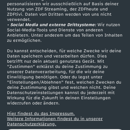
personalisieren wir ausschließlich auf Basis deiner
u
Nutzung von ZDF Streaming, der ZDFheute und
ZDFtivi. Daten von Dritten werden von uns nicht
Das ZDF
n
verwendet.
• Social Media und externe Drittsysteme:
Wir nutzen
ZDF Unternehmen
Social-Media-Tools und Dienste von anderen
g
Anbietern. Unter anderem um das Teilen von Inhalten
Karriere
zu ermöglichen.
Presseportal
v
Du kannst entscheiden, für welche Zwecke wir deine
ZDF goes Schule
Daten speichern und verarbeiten dürfen. Dies
o
betrifft nur dein aktuell genutztes Gerät. Mit
Werbefernsehen
"Zustimmen" erklärst du deine Zustimmung zu
unserer Datenverarbeitung, für die wir deine
Mainzelmännchen
m
Einwilligung benötigen. Oder du legst unter
"Einstellungen/Ablehnen" fest, welchen Zwecken du
deine Zustimmung gibst und welchen nicht. Deine
1
Datenschutzeinstellungen kannst du jederzeit mit
Wirkung für die Zukunft in deinen Einstellungen
1
widerrufen oder ändern.
Hier findest du das Impressum.
.
Partner
Weitere Informationen findest du in unserer
Datenschutzerklärung.