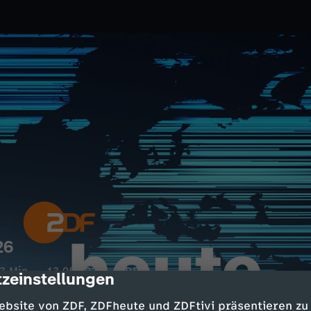
26
3 Min.
13.05.2026
ZDF
zeinstellungen
cription
rt Heizungsgesetz; Özdemir
ebsite von ZDF, ZDFheute und ZDFtivi präsentieren zu