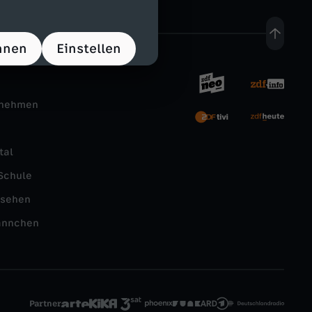
hnen
Einstellen
rnehmen
tal
Schule
nsehen
ännchen
Partner