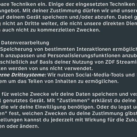
t: 90-Gramm-Tafel von Milka
are Techniken ein. Einige der eingesetzten Techniken
m Wetter.
 Angebot. Mit deiner Zustimmung dürfen wir und unser
uf deinem Gerät speichern und/oder abrufen. Dabei 
 nicht an Dritte weiter, die nicht unsere direkten Dien
 auch nicht zu kommerziellen Zwecken.
 Datenverarbeitung
Speicherung von bestimmten Interaktionen ermöglicht
h anzupassen und Personalisierungsfunktionen anzub
sschließlich auf Basis deiner Nutzung von ZDF Stream
tten werden von uns nicht verwendet.
erne Drittsysteme:
Wir nutzen Social-Media-Tools und
Inhalte entdecken
em um das Teilen von Inhalten zu ermöglichen.
n
Magazin
informativ
Untertitel
 für welche Zwecke wir deine Daten speichern und ver
ell genutztes Gerät. Mit "Zustimmen" erklärst du dein
ebärdensprache
heute 19:00 Uhr
die wir deine Einwilligung benötigen. Oder du legst u
en" fest, welchen Zwecken du deine Zustimmung gibst
ellungen kannst du jederzeit mit Wirkung für die Zuku
en oder ändern.