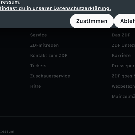
pressum.
findest du in unserer Datenschutzerklärung.
Zustimmen
Able
Service
Das ZDF
ZDFmitreden
ZDF Unte
Kontakt zum ZDF
Karriere
Tickets
Pressepor
Zuschauerservice
ZDF goes 
Hilfe
Werbefer
Mainzelm
pressum