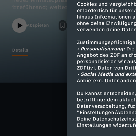
neuer Ministerpräsident von BaWü; Gerich
Cookies und vergleichb
irreführend; weiteren Nachrichten und de
erforderlich für unser
hinaus Informationen a
ohne deine Einwilligung
Abspielen
verwenden deine Daten
Zustimmungspflichtige
• Personalisierung:
Die 
Details
Angebot des ZDF an dic
personalisieren wir au
ZDFtivi. Daten von Dri
• Social Media und ext
Ähnliche 
Anbietern. Unter ander
Nachrichte
Du kannst entscheiden,
betrifft nur dein aktu
Deutsche G
Datenverarbeitung, für 
"Einstellungen/Ablehn
Deine Datenschutzeinst
Einstellungen widerruf