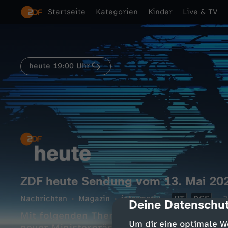
Startseite
Kategorien
Kinder
Live & TV
heute 19:00 Uhr
ZDF heute Sendung vom 13. Mai 20
Nachrichten
Magazin
informativ
UT
DGS
2
Deine Datenschut
cmp-dialog-des
Mit folgenden Themen: Koalition reformie
Um dir eine optimale W