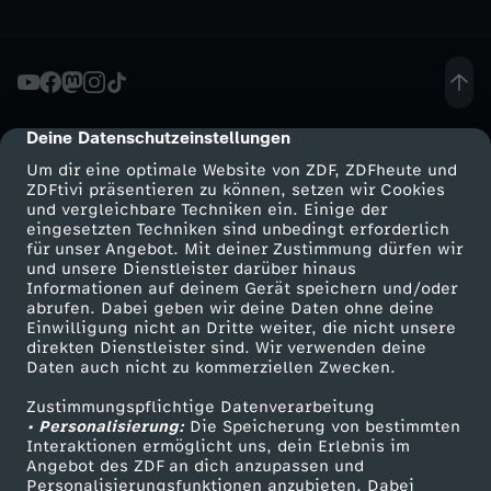
h
e
Deine Datenschutzeinstellungen
cmp-dialog-description
u
Um dir eine optimale Website von ZDF, ZDFheute und
ZDFtivi präsentieren zu können, setzen wir Cookies
t
und vergleichbare Techniken ein. Einige der
eingesetzten Techniken sind unbedingt erforderlich
e
für unser Angebot. Mit deiner Zustimmung dürfen wir
Mehr ZDF
Service
und unsere Dienstleister darüber hinaus
Informationen auf deinem Gerät speichern und/oder
S
ZDF-Apps
ZDFmitreden
abrufen. Dabei geben wir deine Daten ohne deine
Einwilligung nicht an Dritte weiter, die nicht unsere
Smart TV
Kontakt zum ZDF
direkten Dienstleister sind. Wir verwenden deine
e
Daten auch nicht zu kommerziellen Zwecken.
ZDFtext
Tickets
n
Zustimmungspflichtige Datenverarbeitung
Livestreams
Zuschauerservice
• Personalisierung:
Die Speicherung von bestimmten
Sendungen A-Z
Hilfe
Interaktionen ermöglicht uns, dein Erlebnis im
d
Angebot des ZDF an dich anzupassen und
TV-Programm
Personalisierungsfunktionen anzubieten. Dabei