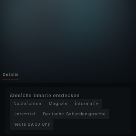
:
0
0
U
h
r
Details
-
Ähnliche Inhalte entdecken
Z
Nachrichten
Magazin
informativ
Untertitel
Deutsche Gebärdensprache
D
heute 19:00 Uhr
F