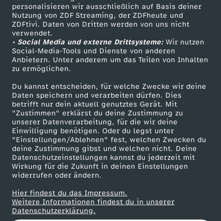
personalisieren wir ausschließlich auf Basis deiner
u
Nutzung von ZDF Streaming, der ZDFheute und
ZDFtivi. Daten von Dritten werden von uns nicht
Das ZDF
n
verwendet.
• Social Media und externe Drittsysteme:
Wir nutzen
ZDF Unternehmen
Social-Media-Tools und Dienste von anderen
g
Anbietern. Unter anderem um das Teilen von Inhalten
Karriere
zu ermöglichen.
Presseportal
v
Du kannst entscheiden, für welche Zwecke wir deine
ZDF goes Schule
Daten speichern und verarbeiten dürfen. Dies
o
betrifft nur dein aktuell genutztes Gerät. Mit
Werbefernsehen
"Zustimmen" erklärst du deine Zustimmung zu
unserer Datenverarbeitung, für die wir deine
Mainzelmännchen
m
Einwilligung benötigen. Oder du legst unter
"Einstellungen/Ablehnen" fest, welchen Zwecken du
deine Zustimmung gibst und welchen nicht. Deine
1
Datenschutzeinstellungen kannst du jederzeit mit
Wirkung für die Zukunft in deinen Einstellungen
3
widerrufen oder ändern.
Hier findest du das Impressum.
.
Partner
Weitere Informationen findest du in unserer
Datenschutzerklärung.