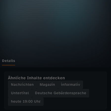
:
0
0
U
h
r
Details
-
Ähnliche Inhalte entdecken
Z
Nachrichten
Magazin
informativ
Untertitel
Deutsche Gebärdensprache
D
heute 19:00 Uhr
F