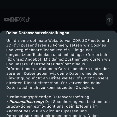
h
e
Deine Datenschutzeinstellungen
cmp-dialog-description
u
Um dir eine optimale Website von ZDF, ZDFheute und
ZDFtivi präsentieren zu können, setzen wir Cookies
t
und vergleichbare Techniken ein. Einige der
eingesetzten Techniken sind unbedingt erforderlich
e
für unser Angebot. Mit deiner Zustimmung dürfen wir
Mehr ZDF
Service
und unsere Dienstleister darüber hinaus
Informationen auf deinem Gerät speichern und/oder
S
ZDF-Apps
ZDFmitreden
abrufen. Dabei geben wir deine Daten ohne deine
Einwilligung nicht an Dritte weiter, die nicht unsere
Smart TV
Kontakt zum ZDF
direkten Dienstleister sind. Wir verwenden deine
e
Daten auch nicht zu kommerziellen Zwecken.
ZDFtext
Tickets
n
Zustimmungspflichtige Datenverarbeitung
Livestreams
Zuschauerservice
• Personalisierung:
Die Speicherung von bestimmten
Sendungen A-Z
Hilfe
Interaktionen ermöglicht uns, dein Erlebnis im
d
Angebot des ZDF an dich anzupassen und
TV-Programm
Personalisierungsfunktionen anzubieten. Dabei