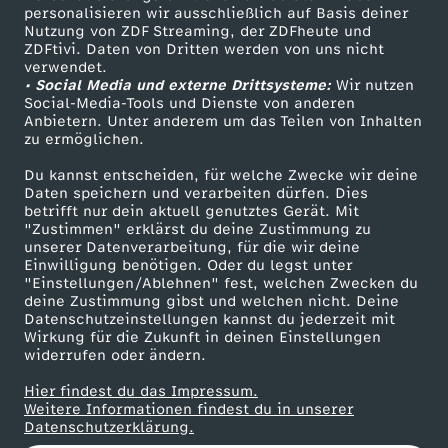
personalisieren wir ausschließlich auf Basis deiner
u
Nutzung von ZDF Streaming, der ZDFheute und
ZDFtivi. Daten von Dritten werden von uns nicht
Das ZDF
n
verwendet.
• Social Media und externe Drittsysteme:
Wir nutzen
ZDF Unternehmen
Social-Media-Tools und Dienste von anderen
g
Anbietern. Unter anderem um das Teilen von Inhalten
Karriere
zu ermöglichen.
Presseportal
v
Du kannst entscheiden, für welche Zwecke wir deine
ZDF goes Schule
Daten speichern und verarbeiten dürfen. Dies
o
betrifft nur dein aktuell genutztes Gerät. Mit
Werbefernsehen
"Zustimmen" erklärst du deine Zustimmung zu
unserer Datenverarbeitung, für die wir deine
Mainzelmännchen
m
Einwilligung benötigen. Oder du legst unter
"Einstellungen/Ablehnen" fest, welchen Zwecken du
deine Zustimmung gibst und welchen nicht. Deine
1
Datenschutzeinstellungen kannst du jederzeit mit
Wirkung für die Zukunft in deinen Einstellungen
5
widerrufen oder ändern.
Hier findest du das Impressum.
.
Partner
Weitere Informationen findest du in unserer
Datenschutzerklärung.