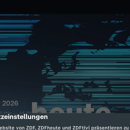
r 2026
2 Min.
15.02.2026
ZDF
zeinstellungen
cription
r Sicherheitskonferenz;
ebsite von ZDF, ZDFheute und ZDFtivi präsentieren zu