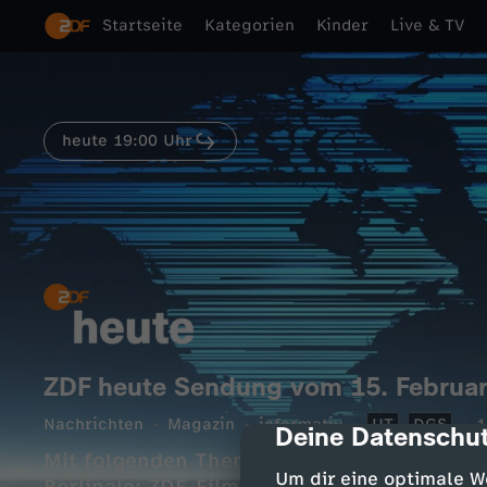
Startseite
Kategorien
Kinder
Live & TV
heute 19:00 Uhr
ZDF heute Sendung vom 15. Februa
Nachrichten
Magazin
informativ
UT
DGS
1
Deine Datenschut
cmp-dialog-des
Mit folgenden Themen: Bilanz der Münchne
Um dir eine optimale W