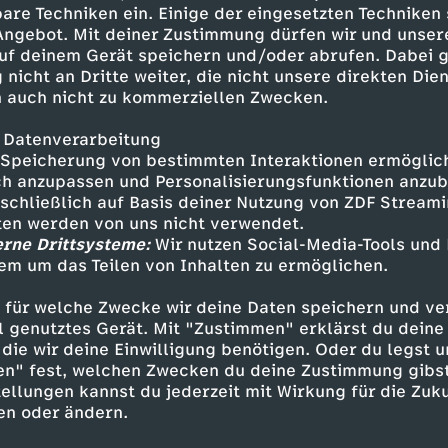
iteren Nachrichten, dem Sport
are Techniken ein. Einige der eingesetzten Techniken
 Angebot. Mit deiner Zustimmung dürfen wir und unser
uf deinem Gerät speichern und/oder abrufen. Dabei 
 nicht an Dritte weiter, die nicht unsere direkten Dien
 auch nicht zu kommerziellen Zwecken.
 Datenverarbeitung
Speicherung von bestimmten Interaktionen ermöglicht
h anzupassen und Personalisierungsfunktionen anzub
sschließlich auf Basis deiner Nutzung von ZDF Stream
tten werden von uns nicht verwendet.
erne Drittsysteme:
Wir nutzen Social-Media-Tools und
Inhalte entdecken
em um das Teilen von Inhalten zu ermöglichen.
n
Magazin
informativ
Untertitel
 für welche Zwecke wir deine Daten speichern und ver
ell genutztes Gerät. Mit "Zustimmen" erklärst du dein
ebärdensprache
heute 19:00 Uhr
die wir deine Einwilligung benötigen. Oder du legst u
en" fest, welchen Zwecken du deine Zustimmung gibst
ellungen kannst du jederzeit mit Wirkung für die Zuku
en oder ändern.