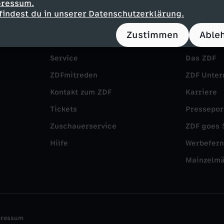
pressum.
findest du in unserer Datenschutzerklärung.
Zustimmen
Able
Service
Das ZDF
ZDFmitreden
ZDF Unte
Kontakt zum ZDF
Karriere
Tickets
Pressepor
Zuschauerservice
ZDF goes 
Hilfe
Werbefer
Mainzelm
pressum