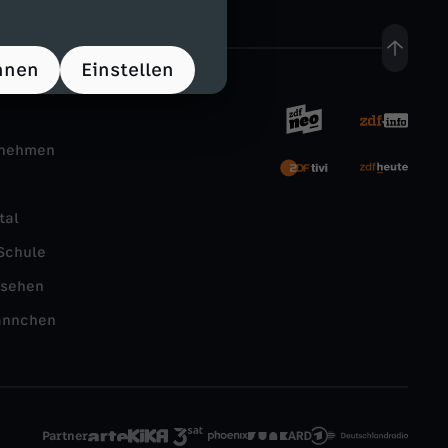
hnen
Einstellen
rnehmen
tal
Schule
nsehen
ännchen
Partner