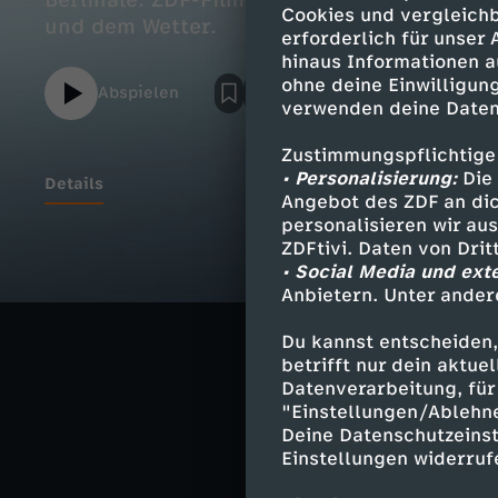
Berlinale: ZDF-Film "Rose" im Rennen; we
Cookies und vergleichb
und dem Wetter.
erforderlich für unser
hinaus Informationen a
ohne deine Einwilligung
Abspielen
verwenden deine Daten
Zustimmungspflichtige
• Personalisierung:
Die 
Details
Angebot des ZDF an dic
personalisieren wir au
ZDFtivi. Daten von Dri
• Social Media und ext
Ähnliche 
Anbietern. Unter ander
Nachrichte
Du kannst entscheiden,
betrifft nur dein aktu
Deutsche G
Datenverarbeitung, für 
"Einstellungen/Ablehn
Deine Datenschutzeinst
Einstellungen widerruf