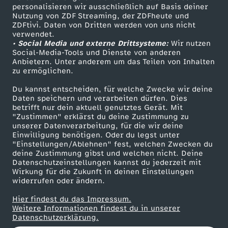
personalisieren wir ausschließlich auf Basis deiner
u
Nutzung von ZDF Streaming, der ZDFheute und
ZDFtivi. Daten von Dritten werden von uns nicht
Das ZDF
n
verwendet.
• Social Media und externe Drittsysteme:
Wir nutzen
ZDF Unternehmen
Social-Media-Tools und Dienste von anderen
g
Anbietern. Unter anderem um das Teilen von Inhalten
Karriere
zu ermöglichen.
Presseportal
v
Du kannst entscheiden, für welche Zwecke wir deine
ZDF goes Schule
Daten speichern und verarbeiten dürfen. Dies
o
betrifft nur dein aktuell genutztes Gerät. Mit
Werbefernsehen
"Zustimmen" erklärst du deine Zustimmung zu
unserer Datenverarbeitung, für die wir deine
Mainzelmännchen
m
Einwilligung benötigen. Oder du legst unter
"Einstellungen/Ablehnen" fest, welchen Zwecken du
deine Zustimmung gibst und welchen nicht. Deine
1
Datenschutzeinstellungen kannst du jederzeit mit
Wirkung für die Zukunft in deinen Einstellungen
9
widerrufen oder ändern.
Hier findest du das Impressum.
.
Partner
Weitere Informationen findest du in unserer
Datenschutzerklärung.