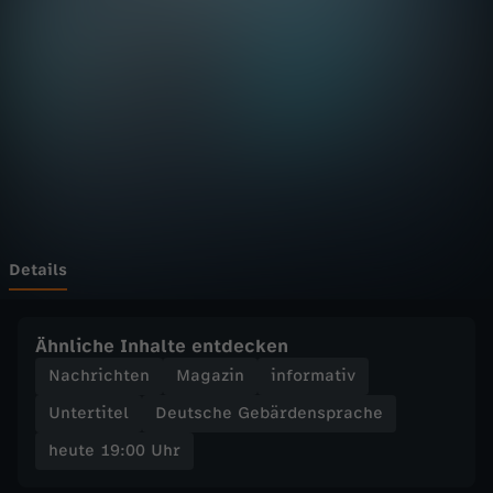
:
0
0
U
h
r
Details
-
Ähnliche Inhalte entdecken
Z
Nachrichten
Magazin
informativ
Untertitel
Deutsche Gebärdensprache
D
heute 19:00 Uhr
F