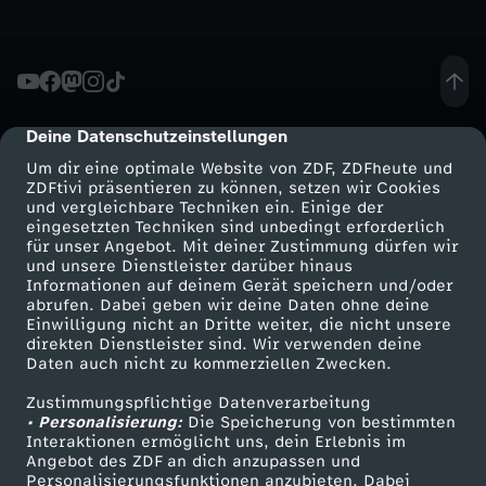
h
e
Deine Datenschutzeinstellungen
cmp-dialog-description
u
Um dir eine optimale Website von ZDF, ZDFheute und
ZDFtivi präsentieren zu können, setzen wir Cookies
t
und vergleichbare Techniken ein. Einige der
eingesetzten Techniken sind unbedingt erforderlich
e
für unser Angebot. Mit deiner Zustimmung dürfen wir
Mehr ZDF
Service
und unsere Dienstleister darüber hinaus
Informationen auf deinem Gerät speichern und/oder
S
ZDF-Apps
ZDFmitreden
abrufen. Dabei geben wir deine Daten ohne deine
Einwilligung nicht an Dritte weiter, die nicht unsere
Smart TV
Kontakt zum ZDF
direkten Dienstleister sind. Wir verwenden deine
e
Daten auch nicht zu kommerziellen Zwecken.
ZDFtext
Tickets
n
Zustimmungspflichtige Datenverarbeitung
Livestreams
Zuschauerservice
• Personalisierung:
Die Speicherung von bestimmten
Sendungen A-Z
Hilfe
Interaktionen ermöglicht uns, dein Erlebnis im
d
Angebot des ZDF an dich anzupassen und
TV-Programm
Personalisierungsfunktionen anzubieten. Dabei