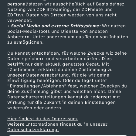
personalisieren wir ausschließlich auf Basis deiner
u
Nutzung von ZDF Streaming, der ZDFheute und
ZDFtivi. Daten von Dritten werden von uns nicht
Das ZDF
n
verwendet.
• Social Media und externe Drittsysteme:
Wir nutzen
ZDF Unternehmen
Social-Media-Tools und Dienste von anderen
g
Anbietern. Unter anderem um das Teilen von Inhalten
Karriere
zu ermöglichen.
Presseportal
v
Du kannst entscheiden, für welche Zwecke wir deine
ZDF goes Schule
Daten speichern und verarbeiten dürfen. Dies
o
betrifft nur dein aktuell genutztes Gerät. Mit
Werbefernsehen
"Zustimmen" erklärst du deine Zustimmung zu
unserer Datenverarbeitung, für die wir deine
Mainzelmännchen
m
Einwilligung benötigen. Oder du legst unter
"Einstellungen/Ablehnen" fest, welchen Zwecken du
deine Zustimmung gibst und welchen nicht. Deine
2
Datenschutzeinstellungen kannst du jederzeit mit
Wirkung für die Zukunft in deinen Einstellungen
2
widerrufen oder ändern.
Hier findest du das Impressum.
.
Partner
Weitere Informationen findest du in unserer
Datenschutzerklärung.