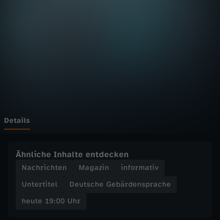
:
0
0
U
h
r
Details
-
Ähnliche Inhalte entdecken
Z
Nachrichten
Magazin
informativ
Untertitel
Deutsche Gebärdensprache
D
heute 19:00 Uhr
F