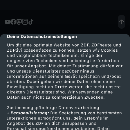
h
e
Deine Datenschutzeinstellungen
cmp-dialog-description
u
Um dir eine optimale Website von ZDF, ZDFheute und
ZDFtivi präsentieren zu können, setzen wir Cookies
t
und vergleichbare Techniken ein. Einige der
eingesetzten Techniken sind unbedingt erforderlich
e
für unser Angebot. Mit deiner Zustimmung dürfen wir
Mehr ZDF
Service
und unsere Dienstleister darüber hinaus
Informationen auf deinem Gerät speichern und/oder
S
ZDF-Apps
ZDFmitreden
abrufen. Dabei geben wir deine Daten ohne deine
Einwilligung nicht an Dritte weiter, die nicht unsere
Smart TV
Kontakt zum ZDF
direkten Dienstleister sind. Wir verwenden deine
e
Daten auch nicht zu kommerziellen Zwecken.
ZDFtext
Tickets
n
Zustimmungspflichtige Datenverarbeitung
Livestreams
Zuschauerservice
• Personalisierung:
Die Speicherung von bestimmten
Sendungen A-Z
Hilfe
Interaktionen ermöglicht uns, dein Erlebnis im
d
Angebot des ZDF an dich anzupassen und
TV-Programm
Personalisierungsfunktionen anzubieten. Dabei