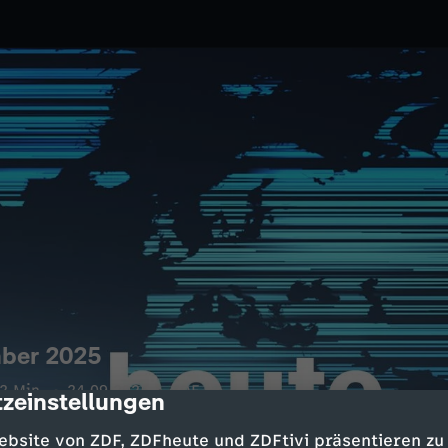
ber 2025
2 Min.
24.09.2025
ZDF
zeinstellungen
cription
rt über Haushalt 2026; Experten
ebsite von ZDF, ZDFheute und ZDFtivi präsentieren zu