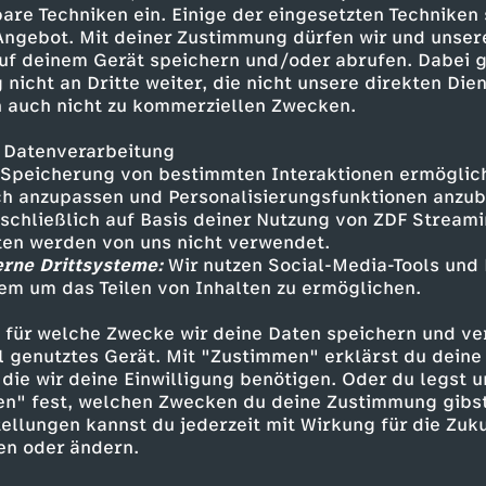
ordert viele Todesopfer;
are Techniken ein. Einige der eingesetzten Techniken
Wetter.
 Angebot. Mit deiner Zustimmung dürfen wir und unser
uf deinem Gerät speichern und/oder abrufen. Dabei 
 nicht an Dritte weiter, die nicht unsere direkten Dien
 auch nicht zu kommerziellen Zwecken.
 Datenverarbeitung
Speicherung von bestimmten Interaktionen ermöglicht
h anzupassen und Personalisierungsfunktionen anzub
sschließlich auf Basis deiner Nutzung von ZDF Stream
tten werden von uns nicht verwendet.
erne Drittsysteme:
Wir nutzen Social-Media-Tools und
Inhalte entdecken
em um das Teilen von Inhalten zu ermöglichen.
n
Magazin
informativ
Untertitel
 für welche Zwecke wir deine Daten speichern und ver
ell genutztes Gerät. Mit "Zustimmen" erklärst du dein
ebärdensprache
heute 19:00 Uhr
die wir deine Einwilligung benötigen. Oder du legst u
en" fest, welchen Zwecken du deine Zustimmung gibst
ellungen kannst du jederzeit mit Wirkung für die Zuku
en oder ändern.