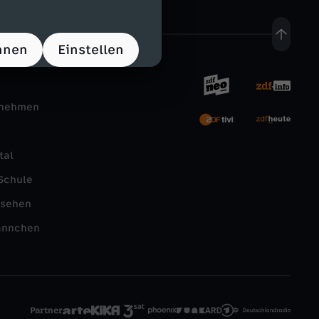
hnen
Einstellen
rnehmen
tal
Schule
nsehen
ännchen
Partner