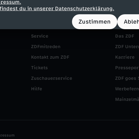
pressum.
findest du in unserer Datenschutzerklärung.
Zustimmen
Able
Service
Das ZDF
ZDFmitreden
ZDF Unte
Kontakt zum ZDF
Karriere
Tickets
Pressepor
Zuschauerservice
ZDF goes 
Hilfe
Werbefer
Mainzelm
pressum