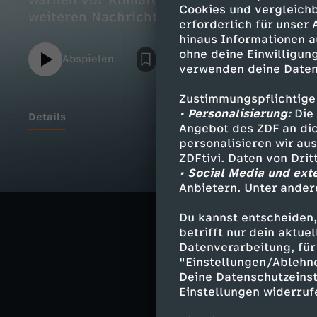
warnen vor Klimafolgen; Taifun "Ragasa" f
Cookies und vergleichb
weiteren Nachrichten, dem Sport und dem 
erforderlich für unser
hinaus Informationen a
ohne deine Einwilligung
Abspielen
verwenden deine Daten
Zustimmungspflichtige
• Personalisierung:
Die 
Details
Angebot des ZDF an dic
personalisieren wir au
ZDFtivi. Daten von Dri
• Social Media und ext
Ähnliche 
Anbietern. Unter ander
Nachrichte
Du kannst entscheiden,
betrifft nur dein aktu
Deutsche G
Datenverarbeitung, für 
"Einstellungen/Ablehn
Deine Datenschutzeinst
Einstellungen widerruf