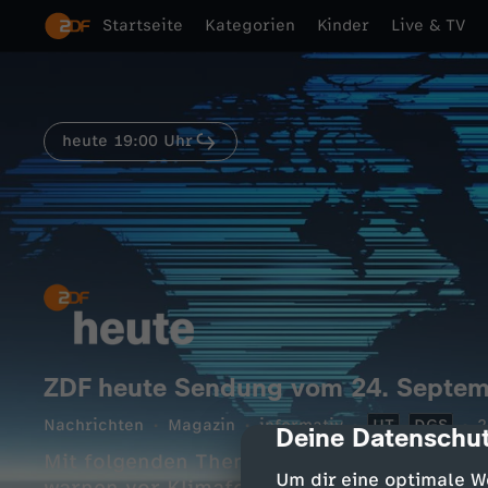
Startseite
Kategorien
Kinder
Live & TV
heute 19:00 Uhr
ZDF heute Sendung vom 24. Septem
Nachrichten
Magazin
informativ
UT
DGS
2
Deine Datenschut
cmp-dialog-des
Mit folgenden Themen: Bundestag debattie
Um dir eine optimale W