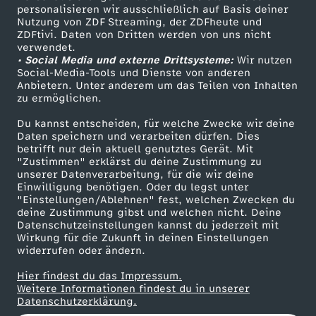
personalisieren wir ausschließlich auf Basis deiner
u
Nutzung von ZDF Streaming, der ZDFheute und
ZDFtivi. Daten von Dritten werden von uns nicht
Das ZDF
n
verwendet.
• Social Media und externe Drittsysteme:
Wir nutzen
ZDF Unternehmen
Social-Media-Tools und Dienste von anderen
g
Anbietern. Unter anderem um das Teilen von Inhalten
Karriere
zu ermöglichen.
Presseportal
v
Du kannst entscheiden, für welche Zwecke wir deine
ZDF goes Schule
Daten speichern und verarbeiten dürfen. Dies
o
betrifft nur dein aktuell genutztes Gerät. Mit
Werbefernsehen
"Zustimmen" erklärst du deine Zustimmung zu
unserer Datenverarbeitung, für die wir deine
Mainzelmännchen
m
Einwilligung benötigen. Oder du legst unter
"Einstellungen/Ablehnen" fest, welchen Zwecken du
deine Zustimmung gibst und welchen nicht. Deine
3
Datenschutzeinstellungen kannst du jederzeit mit
Wirkung für die Zukunft in deinen Einstellungen
0
widerrufen oder ändern.
Hier findest du das Impressum.
.
Partner
Weitere Informationen findest du in unserer
Datenschutzerklärung.