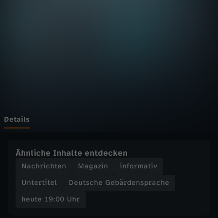
:
0
0
U
h
r
Details
-
Ähnliche Inhalte entdecken
Z
Nachrichten
Magazin
informativ
Untertitel
Deutsche Gebärdensprache
D
heute 19:00 Uhr
F