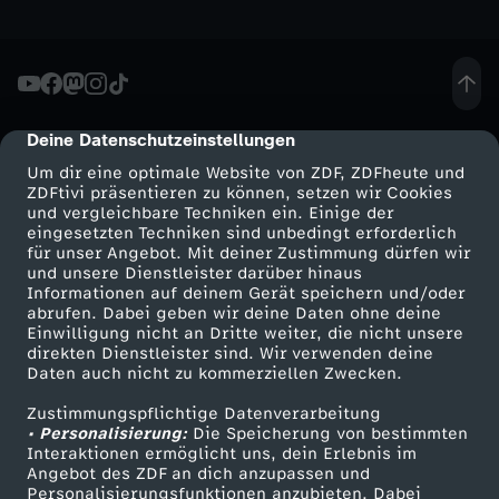
h
e
Deine Datenschutzeinstellungen
cmp-dialog-description
u
Um dir eine optimale Website von ZDF, ZDFheute und
ZDFtivi präsentieren zu können, setzen wir Cookies
t
und vergleichbare Techniken ein. Einige der
eingesetzten Techniken sind unbedingt erforderlich
e
für unser Angebot. Mit deiner Zustimmung dürfen wir
Mehr ZDF
Service
und unsere Dienstleister darüber hinaus
Informationen auf deinem Gerät speichern und/oder
S
ZDF-Apps
ZDFmitreden
abrufen. Dabei geben wir deine Daten ohne deine
Einwilligung nicht an Dritte weiter, die nicht unsere
Smart TV
Kontakt zum ZDF
direkten Dienstleister sind. Wir verwenden deine
e
Daten auch nicht zu kommerziellen Zwecken.
ZDFtext
Tickets
n
Zustimmungspflichtige Datenverarbeitung
Livestreams
Zuschauerservice
• Personalisierung:
Die Speicherung von bestimmten
Sendungen A-Z
Hilfe
Interaktionen ermöglicht uns, dein Erlebnis im
d
Angebot des ZDF an dich anzupassen und
TV-Programm
Personalisierungsfunktionen anzubieten. Dabei