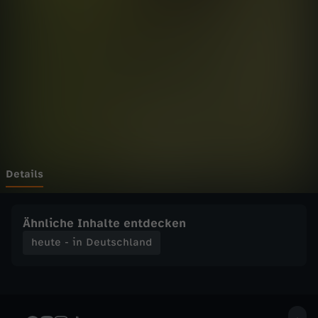
n
Wechseln zu: ZDFheute
D
e
u
t
s
Details
c
Ähnliche Inhalte entdecken
h
heute - in Deutschland
l
a