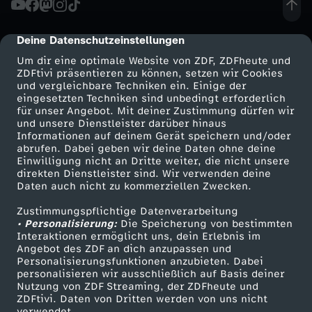
n
Deine Datenschutzeinstellungen
cmp-dialog-description
d
Um dir eine optimale Website von ZDF, ZDFheute und
ZDFtivi präsentieren zu können, setzen wir Cookies
und vergleichbare Techniken ein. Einige der
-
eingesetzten Techniken sind unbedingt erforderlich
für unser Angebot. Mit deiner Zustimmung dürfen wir
Mehr ZDF
Service
und unsere Dienstleister darüber hinaus
B
Informationen auf deinem Gerät speichern und/oder
ZDF-Apps
ZDFmitreden
abrufen. Dabei geben wir deine Daten ohne deine
a
Einwilligung nicht an Dritte weiter, die nicht unsere
Smart TV
Kontakt zum ZDF
direkten Dienstleister sind. Wir verwenden deine
Daten auch nicht zu kommerziellen Zwecken.
ZDFtext
Tickets
y
Zustimmungspflichtige Datenverarbeitung
Livestreams
Zuschauerservice
• Personalisierung:
e
Die Speicherung von bestimmten
Sendungen A-Z
Hilfe
Interaktionen ermöglicht uns, dein Erlebnis im
Angebot des ZDF an dich anzupassen und
TV-Programm
r
Personalisierungsfunktionen anzubieten. Dabei
personalisieren wir ausschließlich auf Basis deiner
Nutzung von ZDF Streaming, der ZDFheute und
n
ZDFtivi. Daten von Dritten werden von uns nicht
Das ZDF
verwendet.