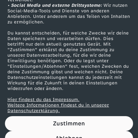
• Social Media und externe Drittsysteme:
w
Wir nutzen
ZDF Unternehmen
Social-Media-Tools und Dienste von anderen
Anbietern. Unter anderem um das Teilen von Inhalten
Karriere
a
zu ermöglichen.
Presseportal
Du kannst entscheiden, für welche Zwecke wir deine
p
ZDF goes Schule
Daten speichern und verarbeiten dürfen. Dies
betrifft nur dein aktuell genutztes Gerät. Mit
Werbefernsehen
"Zustimmen" erklärst du deine Zustimmung zu
p
unserer Datenverarbeitung, für die wir deine
Mainzelmännchen
Einwilligung benötigen. Oder du legst unter
n
"Einstellungen/Ablehnen" fest, welchen Zwecken du
deine Zustimmung gibst und welchen nicht. Deine
Datenschutzeinstellungen kannst du jederzeit mit
e
Wirkung für die Zukunft in deinen Einstellungen
widerrufen oder ändern.
t
Hier findest du das Impressum.
Partner
Weitere Informationen findest du in unserer
s
Datenschutzerklärung.
Zustimmen
i