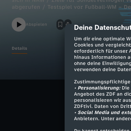
sich in NRW / Ziele für Sondervermögen ve
abgerufen / Testspiel vor Fußball-WM – D
Abspielen
Deine Datenschut
cmp-dialog-des
Um dir eine optimale W
Cookies und vergleichb
Details
erforderlich für unser
hinaus Informationen a
ohne deine Einwilligung
Nach Debatte u
verwenden deine Daten
Merz und Wüst t
Zustimmungspflichtige
• Personalisierung:
Die 
Ziele für Sonde
Angebot des ZDF an dic
Nur rund zwei D
personalisieren wir au
ZDFtivi. Daten von Dri
Testspiel vor F
• Social Media und ext
Deutschlands 4
Anbietern. Unter ander
Du kannst entscheiden,