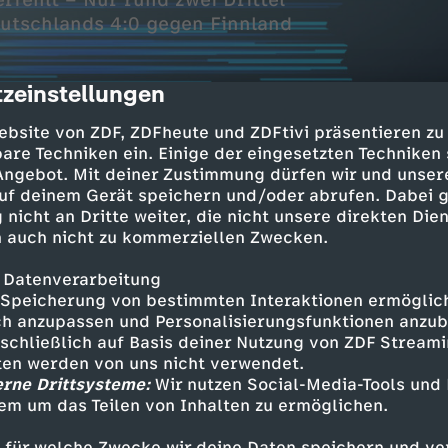
rfehlt – Nur rund zwei Drittel
eutschlands 4:0 gegen Finnland
zeinstellungen
cription
ebsite von ZDF, ZDFheute und ZDFtivi präsentieren zu
are Techniken ein. Einige der eingesetzten Techniken
 Angebot. Mit deiner Zustimmung dürfen wir und unser
uf deinem Gerät speichern und/oder abrufen. Dabei 
 nicht an Dritte weiter, die nicht unsere direkten Dien
m Kanzlertausch
 auch nicht zu kommerziellen Zwecken.
reffen sich in NRW
 Datenverarbeitung
Speicherung von bestimmten Interaktionen ermöglicht
rvermögen verfehlt
h anzupassen und Personalisierungsfunktionen anzub
rittel abgerufen
sschließlich auf Basis deiner Nutzung von ZDF Stream
tten werden von uns nicht verwendet.
ußball-WM
erne Drittsysteme:
Wir nutzen Social-Media-Tools und
:0 gegen Finnland
em um das Teilen von Inhalten zu ermöglichen.
 für welche Zwecke wir deine Daten speichern und ver