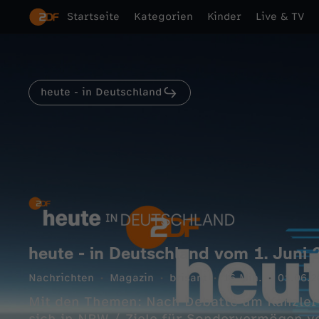
Startseite
Kategorien
Kinder
Live & TV
heute - in Deutschland
heute - in Deutschland vom 1. Juni 
Nachrichten
Magazin
brisant
16 Min.
01.06.2
Mit den Themen: Nach Debatte um Kanzler