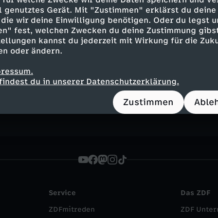
ell genutztes Gerät. Mit "Zustimmen" erklärst du dein
die wir deine Einwilligung benötigen. Oder du legst u
en" fest, welchen Zwecken du deine Zustimmung gibst
ellungen kannst du jederzeit mit Wirkung für die Zuku
en oder ändern.
Inhalte entdecken
pressum.
findest du in unserer Datenschutzerklärung.
n
Magazin
brisant
heute - in Deutschland
Zustimmen
Able
Service
Das ZDF
ZDFmitreden
ZDF Unte