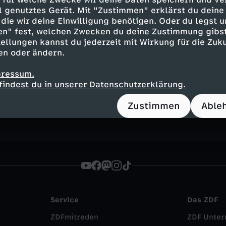
ell genutztes Gerät. Mit "Zustimmen" erklärst du dein
die wir deine Einwilligung benötigen. Oder du legst u
en" fest, welchen Zwecken du deine Zustimmung gibst
ellungen kannst du jederzeit mit Wirkung für die Zuku
en oder ändern.
Inhalte entdecken
pressum.
findest du in unserer Datenschutzerklärung.
n
Magazin
brisant
heute - in Deutschland
Zustimmen
Able
Service
Das ZDF
ZDFmitreden
ZDF Unte