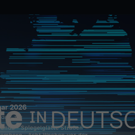
uar 2026
026
ZDF
unda - Spiegelglatte Straßen