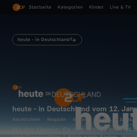
Startseite
Kategorien
Kinder
Live & TV
heute - in Deutschland
heute - in Deutschland vom 12. Jan
Nachrichten
Magazin
brisant
16 Min.
12.01.2
Mit den Themen: Eis und Schnee mit Tief G