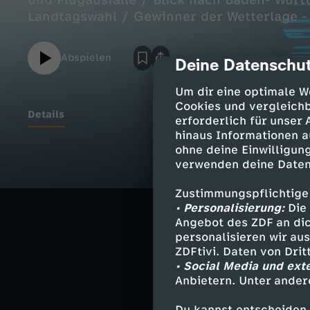
und Flugausfälle / Blick nach Baden- Wür
Landtagswahl / Gewinner der Wetterlage - 
Abspielen
Deine Datenschut
cmp-dialog-des
Um dir eine optimale W
Cookies und vergleichb
Details
erforderlich für unser
hinaus Informationen a
ohne deine Einwilligung
Tief Gunda: Eis
verwenden deine Daten
Spiegelglatte St
Zustimmungspflichtige
• Personalisierung:
Die 
Blick nach Bad
Angebot des ZDF an dic
Acht Wochen vo
personalisieren wir au
ZDFtivi. Daten von Dri
Gewinner der W
• Social Media und ext
Aufwind für kle
Anbietern. Unter ander
Du kannst entscheiden,