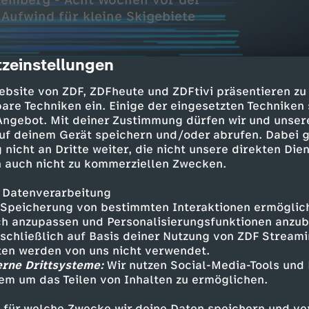
ttemberg - Acht Wochen vor der
Aufwind für kleine Skigebiete
zeinstellungen
cription
ebsite von ZDF, ZDFheute und ZDFtivi präsentieren zu
are Techniken ein. Einige der eingesetzten Techniken
 Angebot. Mit deiner Zustimmung dürfen wir und unser
uf deinem Gerät speichern und/oder abrufen. Dabei 
 nicht an Dritte weiter, die nicht unsere direkten Dien
 und Schnee
 auch nicht zu kommerziellen Zwecken.
raßen u. Flugausfälle
 Datenverarbeitung
Speicherung von bestimmten Interaktionen ermöglicht
en-Württemberg
h anzupassen und Personalisierungsfunktionen anzub
r der Landtagswahl
sschließlich auf Basis deiner Nutzung von ZDF Stream
tten werden von uns nicht verwendet.
etterlage
erne Drittsysteme:
Wir nutzen Social-Media-Tools und
ine Skigebiete
em um das Teilen von Inhalten zu ermöglichen.
 für welche Zwecke wir deine Daten speichern und ver