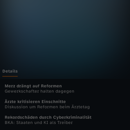
n
D
e
u
t
s
Details
c
Merz drängt auf Reformen
Gewerkschafter halten dagegen
h
Ärzte kritisieren Einschnitte
Diskussion um Reformen beim Ärztetag
l
Rekordschäden durch Cyberkriminalität
BKA: Staaten und KI als Treiber
a