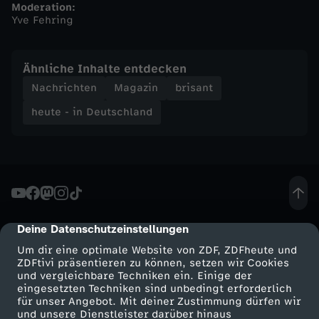
Moderation:
Yve Fehring
n
d
Ähnliche Inhalte entdecken
Nachrichten
Magazin
brisant
-
heute - in Deutschland
h
e
u
Deine Datenschutzeinstellungen
cmp-dialog-description
t
Um dir eine optimale Website von ZDF, ZDFheute und
ZDFtivi präsentieren zu können, setzen wir Cookies
e
und vergleichbare Techniken ein. Einige der
eingesetzten Techniken sind unbedingt erforderlich
-
für unser Angebot. Mit deiner Zustimmung dürfen wir
Mehr ZDF
Service
und unsere Dienstleister darüber hinaus