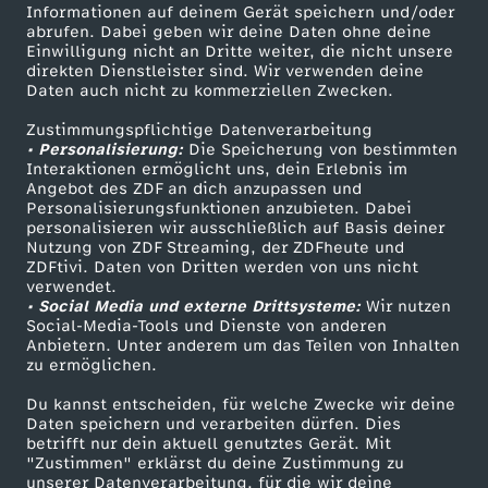
Informationen auf deinem Gerät speichern und/oder
i
ZDF-Apps
ZDFmitreden
abrufen. Dabei geben wir deine Daten ohne deine
Einwilligung nicht an Dritte weiter, die nicht unsere
Smart TV
Kontakt zum ZDF
direkten Dienstleister sind. Wir verwenden deine
n
Daten auch nicht zu kommerziellen Zwecken.
ZDFtext
Tickets
D
Zustimmungspflichtige Datenverarbeitung
Livestreams
Zuschauerservice
• Personalisierung:
Die Speicherung von bestimmten
Sendungen A-Z
Hilfe
Interaktionen ermöglicht uns, dein Erlebnis im
e
Angebot des ZDF an dich anzupassen und
TV-Programm
Personalisierungsfunktionen anzubieten. Dabei
personalisieren wir ausschließlich auf Basis deiner
u
Nutzung von ZDF Streaming, der ZDFheute und
ZDFtivi. Daten von Dritten werden von uns nicht
Das ZDF
t
verwendet.
• Social Media und externe Drittsysteme:
Wir nutzen
ZDF Unternehmen
Social-Media-Tools und Dienste von anderen
s
Anbietern. Unter anderem um das Teilen von Inhalten
Karriere
zu ermöglichen.
Presseportal
c
Du kannst entscheiden, für welche Zwecke wir deine
ZDF goes Schule
Daten speichern und verarbeiten dürfen. Dies
h
betrifft nur dein aktuell genutztes Gerät. Mit
Werbefernsehen
"Zustimmen" erklärst du deine Zustimmung zu
unserer Datenverarbeitung, für die wir deine
Mainzelmännchen