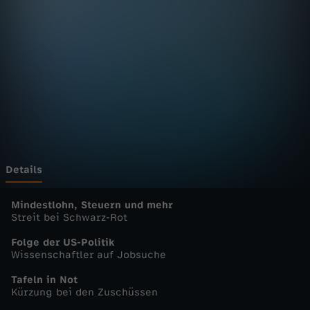
n
D
e
u
t
s
Details
c
Mindestlohn, Steuern und mehr
Streit bei Schwarz-Rot
h
Folge der US-Politik
Wissenschaftler auf Jobsuche
l
Tafeln in Not
Kürzung bei den Zuschüssen
a