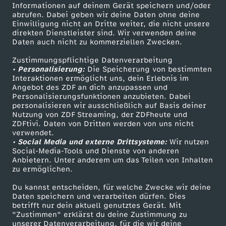
Informationen auf deinem Gerät speichern und/oder
i
ZDF-Apps
ZDFmitreden
abrufen. Dabei geben wir deine Daten ohne deine
Einwilligung nicht an Dritte weiter, die nicht unsere
Smart TV
Kontakt zum ZDF
direkten Dienstleister sind. Wir verwenden deine
n
Daten auch nicht zu kommerziellen Zwecken.
ZDFtext
Tickets
D
Zustimmungspflichtige Datenverarbeitung
Livestreams
Zuschauerservice
• Personalisierung:
Die Speicherung von bestimmten
Sendungen A-Z
Hilfe
Interaktionen ermöglicht uns, dein Erlebnis im
e
Angebot des ZDF an dich anzupassen und
TV-Programm
Personalisierungsfunktionen anzubieten. Dabei
personalisieren wir ausschließlich auf Basis deiner
u
Nutzung von ZDF Streaming, der ZDFheute und
ZDFtivi. Daten von Dritten werden von uns nicht
Das ZDF
t
verwendet.
• Social Media und externe Drittsysteme:
Wir nutzen
ZDF Unternehmen
Social-Media-Tools und Dienste von anderen
s
Anbietern. Unter anderem um das Teilen von Inhalten
Karriere
zu ermöglichen.
Presseportal
c
Du kannst entscheiden, für welche Zwecke wir deine
ZDF goes Schule
Daten speichern und verarbeiten dürfen. Dies
h
betrifft nur dein aktuell genutztes Gerät. Mit
Werbefernsehen
"Zustimmen" erklärst du deine Zustimmung zu
unserer Datenverarbeitung, für die wir deine
Mainzelmännchen