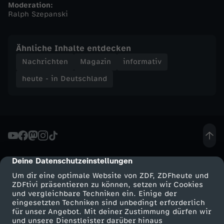
Moderation:
Ralph Szepanski
n
d
Ähnliche Inhalte entdecken
Nachrichten
Magazin
informativ
-
heute - in Deutschland
h
e
u
Deine Datenschutzeinstellungen
cmp-dialog-description
t
Um dir eine optimale Website von ZDF, ZDFheute und
ZDFtivi präsentieren zu können, setzen wir Cookies
e
und vergleichbare Techniken ein. Einige der
eingesetzten Techniken sind unbedingt erforderlich
-
für unser Angebot. Mit deiner Zustimmung dürfen wir
Mehr ZDF
Service
und unsere Dienstleister darüber hinaus