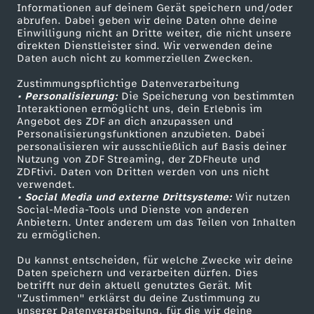
Informationen auf deinem Gerät speichern und/oder
i
ZDF-Apps
ZDFmitreden
abrufen. Dabei geben wir deine Daten ohne deine
Einwilligung nicht an Dritte weiter, die nicht unsere
Smart TV
Kontakt zum ZDF
direkten Dienstleister sind. Wir verwenden deine
n
Daten auch nicht zu kommerziellen Zwecken.
ZDFtext
Tickets
D
Zustimmungspflichtige Datenverarbeitung
Livestreams
Zuschauerservice
• Personalisierung:
Die Speicherung von bestimmten
Sendungen A-Z
Hilfe
Interaktionen ermöglicht uns, dein Erlebnis im
e
Angebot des ZDF an dich anzupassen und
TV-Programm
Personalisierungsfunktionen anzubieten. Dabei
personalisieren wir ausschließlich auf Basis deiner
u
Nutzung von ZDF Streaming, der ZDFheute und
ZDFtivi. Daten von Dritten werden von uns nicht
Das ZDF
t
verwendet.
• Social Media und externe Drittsysteme:
Wir nutzen
ZDF Unternehmen
Social-Media-Tools und Dienste von anderen
s
Anbietern. Unter anderem um das Teilen von Inhalten
Karriere
zu ermöglichen.
Presseportal
c
Du kannst entscheiden, für welche Zwecke wir deine
ZDF goes Schule
Daten speichern und verarbeiten dürfen. Dies
h
betrifft nur dein aktuell genutztes Gerät. Mit
Werbefernsehen
"Zustimmen" erklärst du deine Zustimmung zu
unserer Datenverarbeitung, für die wir deine
Mainzelmännchen