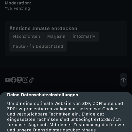
Moderation:
Yve Fehring
n
d
Ähnliche Inhalte entdecken
Nachrichten
Magazin
informativ
-
heute - in Deutschland
h
e
u
Deine Datenschutzeinstellungen
cmp-dialog-description
t
Um dir eine optimale Website von ZDF, ZDFheute und
ZDFtivi präsentieren zu können, setzen wir Cookies
e
und vergleichbare Techniken ein. Einige der
eingesetzten Techniken sind unbedingt erforderlich
-
für unser Angebot. Mit deiner Zustimmung dürfen wir
Mehr ZDF
Service
und unsere Dienstleister darüber hinaus