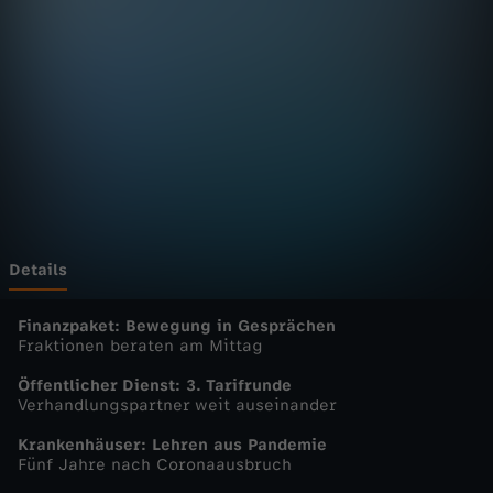
n
D
e
u
t
s
Details
c
Finanzpaket: Bewegung in Gesprächen
Fraktionen beraten am Mittag
h
Öffentlicher Dienst: 3. Tarifrunde
Verhandlungspartner weit auseinander
l
Krankenhäuser: Lehren aus Pandemie
Fünf Jahre nach Coronaausbruch
a