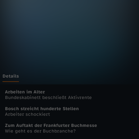
n
D
e
u
t
s
Details
c
Arbeiten im Alter
Bundeskabinett beschließt Aktivrente
h
Bosch streicht hunderte Stellen
Arbeiter schockiert
l
Zum Auftakt der Frankfurter Buchmesse
Wie geht es der Buchbranche?
a