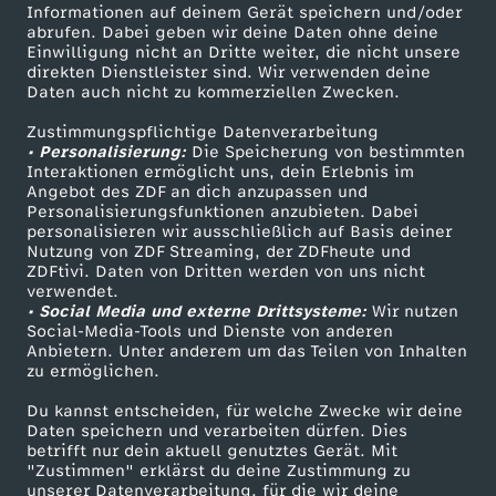
Informationen auf deinem Gerät speichern und/oder
i
ZDF-Apps
ZDFmitreden
abrufen. Dabei geben wir deine Daten ohne deine
Einwilligung nicht an Dritte weiter, die nicht unsere
Smart TV
Kontakt zum ZDF
direkten Dienstleister sind. Wir verwenden deine
n
Daten auch nicht zu kommerziellen Zwecken.
ZDFtext
Tickets
D
Zustimmungspflichtige Datenverarbeitung
Livestreams
Zuschauerservice
• Personalisierung:
Die Speicherung von bestimmten
Sendungen A-Z
Hilfe
Interaktionen ermöglicht uns, dein Erlebnis im
e
Angebot des ZDF an dich anzupassen und
TV-Programm
Personalisierungsfunktionen anzubieten. Dabei
personalisieren wir ausschließlich auf Basis deiner
u
Nutzung von ZDF Streaming, der ZDFheute und
ZDFtivi. Daten von Dritten werden von uns nicht
Das ZDF
t
verwendet.
• Social Media und externe Drittsysteme:
Wir nutzen
ZDF Unternehmen
Social-Media-Tools und Dienste von anderen
s
Anbietern. Unter anderem um das Teilen von Inhalten
Karriere
zu ermöglichen.
Presseportal
c
Du kannst entscheiden, für welche Zwecke wir deine
ZDF goes Schule
Daten speichern und verarbeiten dürfen. Dies
h
betrifft nur dein aktuell genutztes Gerät. Mit
Werbefernsehen
"Zustimmen" erklärst du deine Zustimmung zu
unserer Datenverarbeitung, für die wir deine
Mainzelmännchen