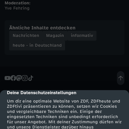
Moderation:
Yve Fehring
n
d
Ähnliche Inhalte entdecken
Nachrichten
Magazin
informativ
-
heute - in Deutschland
h
e
u
Deine Datenschutzeinstellungen
cmp-dialog-description
t
Um dir eine optimale Website von ZDF, ZDFheute und
ZDFtivi präsentieren zu können, setzen wir Cookies
e
und vergleichbare Techniken ein. Einige der
eingesetzten Techniken sind unbedingt erforderlich
-
für unser Angebot. Mit deiner Zustimmung dürfen wir
Mehr ZDF
Service
und unsere Dienstleister darüber hinaus