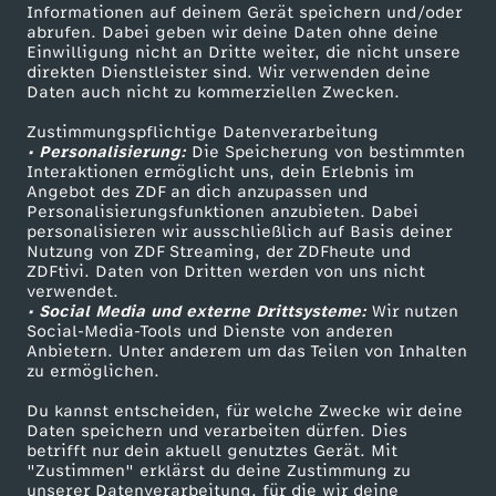
Informationen auf deinem Gerät speichern und/oder
i
ZDF-Apps
ZDFmitreden
abrufen. Dabei geben wir deine Daten ohne deine
Einwilligung nicht an Dritte weiter, die nicht unsere
Smart TV
Kontakt zum ZDF
direkten Dienstleister sind. Wir verwenden deine
n
Daten auch nicht zu kommerziellen Zwecken.
ZDFtext
Tickets
D
Zustimmungspflichtige Datenverarbeitung
Livestreams
Zuschauerservice
• Personalisierung:
Die Speicherung von bestimmten
Sendungen A-Z
Hilfe
Interaktionen ermöglicht uns, dein Erlebnis im
e
Angebot des ZDF an dich anzupassen und
TV-Programm
Personalisierungsfunktionen anzubieten. Dabei
personalisieren wir ausschließlich auf Basis deiner
u
Nutzung von ZDF Streaming, der ZDFheute und
ZDFtivi. Daten von Dritten werden von uns nicht
Das ZDF
t
verwendet.
• Social Media und externe Drittsysteme:
Wir nutzen
ZDF Unternehmen
Social-Media-Tools und Dienste von anderen
s
Anbietern. Unter anderem um das Teilen von Inhalten
Karriere
zu ermöglichen.
Presseportal
c
Du kannst entscheiden, für welche Zwecke wir deine
ZDF goes Schule
Daten speichern und verarbeiten dürfen. Dies
h
betrifft nur dein aktuell genutztes Gerät. Mit
Werbefernsehen
"Zustimmen" erklärst du deine Zustimmung zu
unserer Datenverarbeitung, für die wir deine
Mainzelmännchen