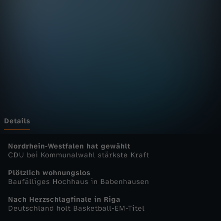
n
D
e
u
t
s
Details
c
Nordrhein-Westfalen hat gewählt
CDU bei Kommunalwahl stärkste Kraft
h
Plötzlich wohnungslos
Baufälliges Hochhaus in Babenhausen
l
Nach Herzschlagfinale in Riga
Deutschland holt Basketball-EM-Titel
a