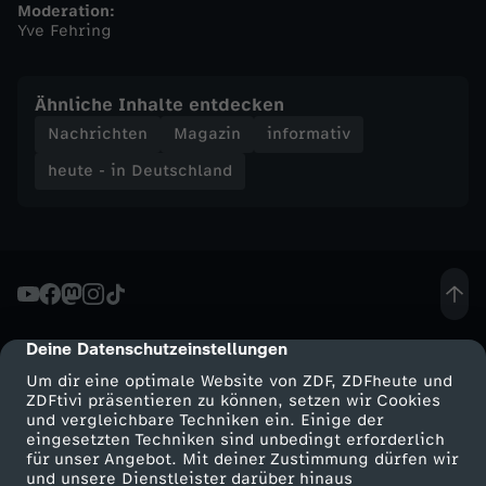
Moderation:
Yve Fehring
n
d
Ähnliche Inhalte entdecken
Nachrichten
Magazin
informativ
-
heute - in Deutschland
h
e
u
Deine Datenschutzeinstellungen
cmp-dialog-description
t
Um dir eine optimale Website von ZDF, ZDFheute und
ZDFtivi präsentieren zu können, setzen wir Cookies
e
und vergleichbare Techniken ein. Einige der
eingesetzten Techniken sind unbedingt erforderlich
-
für unser Angebot. Mit deiner Zustimmung dürfen wir
Mehr ZDF
Service
und unsere Dienstleister darüber hinaus