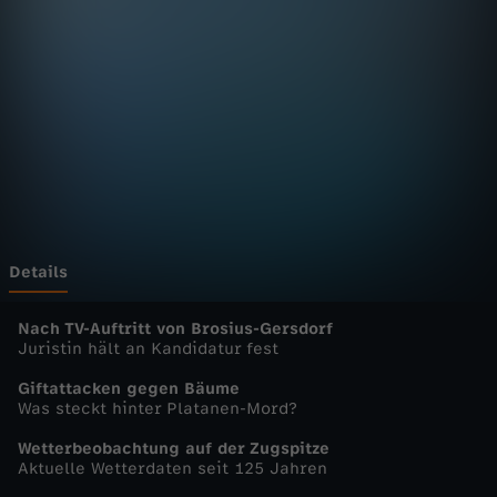
n
Wechseln zu: ZDFheute
D
e
u
t
s
Details
c
Nach TV-Auftritt von Brosius-Gersdorf
Juristin hält an Kandidatur fest
h
Giftattacken gegen Bäume
Was steckt hinter Platanen-Mord?
l
Wetterbeobachtung auf der Zugspitze
Aktuelle Wetterdaten seit 125 Jahren
a