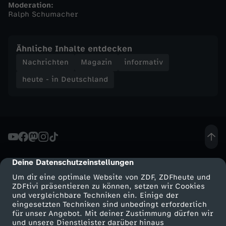
Moderation:
Ralph Schumacher
n
d
Ähnliche Inhalte entdecken
Nachrichten
Magazin
informativ
-
heute - in Deutschland
h
e
u
Deine Datenschutzeinstellungen
cmp-dialog-description
t
Um dir eine optimale Website von ZDF, ZDFheute und
ZDFtivi präsentieren zu können, setzen wir Cookies
e
und vergleichbare Techniken ein. Einige der
eingesetzten Techniken sind unbedingt erforderlich
-
für unser Angebot. Mit deiner Zustimmung dürfen wir
Mehr ZDF
Service
und unsere Dienstleister darüber hinaus