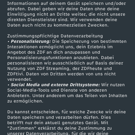
Informationen auf deinem Gerät speichern und/oder
i
ZDF-Apps
ZDFmitreden
abrufen. Dabei geben wir deine Daten ohne deine
Einwilligung nicht an Dritte weiter, die nicht unsere
Smart TV
Kontakt zum ZDF
direkten Dienstleister sind. Wir verwenden deine
n
Daten auch nicht zu kommerziellen Zwecken.
ZDFtext
Tickets
D
Zustimmungspflichtige Datenverarbeitung
Livestreams
Zuschauerservice
• Personalisierung:
Die Speicherung von bestimmten
Sendungen A-Z
Hilfe
Interaktionen ermöglicht uns, dein Erlebnis im
e
Angebot des ZDF an dich anzupassen und
TV-Programm
Personalisierungsfunktionen anzubieten. Dabei
personalisieren wir ausschließlich auf Basis deiner
u
Nutzung von ZDF Streaming, der ZDFheute und
ZDFtivi. Daten von Dritten werden von uns nicht
Das ZDF
t
verwendet.
• Social Media und externe Drittsysteme:
Wir nutzen
ZDF Unternehmen
Social-Media-Tools und Dienste von anderen
s
Anbietern. Unter anderem um das Teilen von Inhalten
Karriere
zu ermöglichen.
Presseportal
c
Du kannst entscheiden, für welche Zwecke wir deine
ZDF goes Schule
Daten speichern und verarbeiten dürfen. Dies
h
betrifft nur dein aktuell genutztes Gerät. Mit
Werbefernsehen
"Zustimmen" erklärst du deine Zustimmung zu
unserer Datenverarbeitung, für die wir deine
Mainzelmännchen