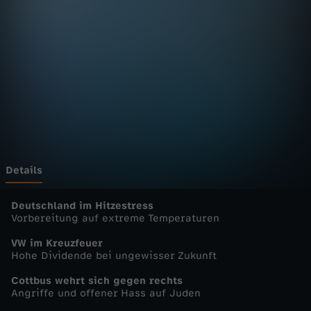
n
D
e
u
t
s
Details
c
Deutschland im Hitzestress
Vorbereitung auf extreme Temperaturen
h
VW im Kreuzfeuer
Hohe Dividende bei ungewisser Zukunft
l
Cottbus wehrt sich gegen rechts
Angriffe und offener Hass auf Juden
a