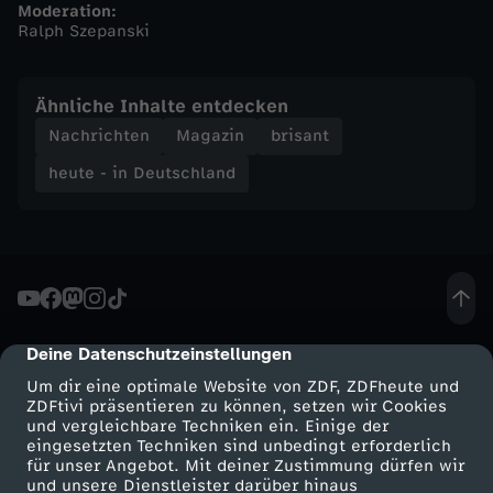
Moderation:
Ralph Szepanski
n
d
Ähnliche Inhalte entdecken
Nachrichten
Magazin
brisant
-
heute - in Deutschland
h
e
u
Deine Datenschutzeinstellungen
cmp-dialog-description
t
Um dir eine optimale Website von ZDF, ZDFheute und
ZDFtivi präsentieren zu können, setzen wir Cookies
e
und vergleichbare Techniken ein. Einige der
eingesetzten Techniken sind unbedingt erforderlich
-
für unser Angebot. Mit deiner Zustimmung dürfen wir
Mehr ZDF
Service
und unsere Dienstleister darüber hinaus