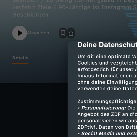
Besitzer? / Zu wenig Wohnungsbau in Deu
verfehlt Ziele / 90-Jährige ist Instagram 
Geschichten
Abspielen
Deine Datenschut
cmp-dialog-des
Um dir eine optimale W
Details
Cookies und vergleichb
erforderlich für unser
hinaus Informationen a
Neue Grundste
ohne deine Einwilligung
Hohe Kosten für
verwenden deine Daten
Zu wenig Wohnu
Zustimmungspflichtige
• Personalisierung:
Die 
Bundesregierung
Angebot des ZDF an dic
personalisieren wir au
90-Jährige ist 
ZDFtivi. Daten von Dri
Oma Rosi erzäh
• Social Media und ext