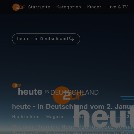
Startseite
Kategorien
Kinder
Live & TV
heute - in Deutschland
heute - in Deutschland vom 2. Janu
Nachrichten
Magazin
informativ
16 Min.
02.0
Mit den Themen: Neue Grundsteuer kommt 