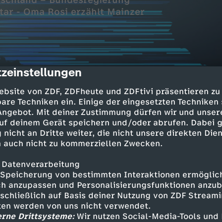
tschland – Bundesregierung
Star - Oma Rosi erzählt Mainzer
zeinstellungen
cription
ebsite von ZDF, ZDFheute und ZDFtivi präsentieren zu
are Techniken ein. Einige der eingesetzten Techniken
 Angebot. Mit deiner Zustimmung dürfen wir und unser
uf deinem Gerät speichern und/oder abrufen. Dabei 
uer kommt
 nicht an Dritte weiter, die nicht unsere direkten Dien
 Mieter und Besitzer?
 auch nicht zu kommerziellen Zwecken.
ngsbau in Deutschland
 Datenverarbeitung
Speicherung von bestimmten Interaktionen ermöglicht
 verfehlt Ziele
h anzupassen und Personalisierungsfunktionen anzub
sschließlich auf Basis deiner Nutzung von ZDF Stream
Instagram Star
tten werden von uns nicht verwendet.
lt Mainzer Geschichten
erne Drittsysteme:
Wir nutzen Social-Media-Tools und