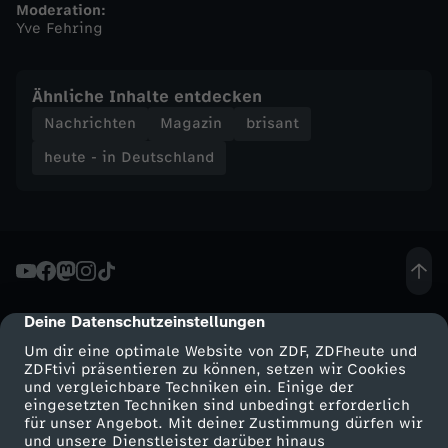
Moderation:
Yve Fehring
n
d
Ähnliche Inhalte entdecken
Nachrichten
Magazin
brisant
-
heute - in Deutschland
h
e
u
Deine Datenschutzeinstellungen
cmp-dialog-description
t
Um dir eine optimale Website von ZDF, ZDFheute und
ZDFtivi präsentieren zu können, setzen wir Cookies
e
und vergleichbare Techniken ein. Einige der
eingesetzten Techniken sind unbedingt erforderlich
-
für unser Angebot. Mit deiner Zustimmung dürfen wir
Mehr ZDF
Service
und unsere Dienstleister darüber hinaus