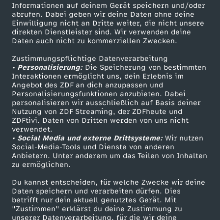
Informationen auf deinem Gerät speichern und/oder
i
ZDF-Apps
ZDFmitreden
abrufen. Dabei geben wir deine Daten ohne deine
Einwilligung nicht an Dritte weiter, die nicht unsere
Smart TV
Kontakt zum ZDF
direkten Dienstleister sind. Wir verwenden deine
n
Daten auch nicht zu kommerziellen Zwecken.
ZDFtext
Tickets
D
Zustimmungspflichtige Datenverarbeitung
Livestreams
Zuschauerservice
• Personalisierung:
Die Speicherung von bestimmten
Sendungen A-Z
Hilfe
Interaktionen ermöglicht uns, dein Erlebnis im
e
Angebot des ZDF an dich anzupassen und
TV-Programm
Personalisierungsfunktionen anzubieten. Dabei
personalisieren wir ausschließlich auf Basis deiner
u
Nutzung von ZDF Streaming, der ZDFheute und
ZDFtivi. Daten von Dritten werden von uns nicht
Das ZDF
t
verwendet.
• Social Media und externe Drittsysteme:
Wir nutzen
ZDF Unternehmen
Social-Media-Tools und Dienste von anderen
s
Anbietern. Unter anderem um das Teilen von Inhalten
Karriere
zu ermöglichen.
Presseportal
c
Du kannst entscheiden, für welche Zwecke wir deine
ZDF goes Schule
Daten speichern und verarbeiten dürfen. Dies
h
betrifft nur dein aktuell genutztes Gerät. Mit
Werbefernsehen
"Zustimmen" erklärst du deine Zustimmung zu
unserer Datenverarbeitung, für die wir deine
Mainzelmännchen