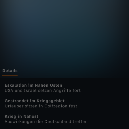
n
Wechseln zu: ZDFheute
D
e
u
t
s
Details
c
Eskalation im Nahen Osten
USA und Israel setzen Angriffe fort
h
Gestrandet im Kriegsgebiet
Urlauber sitzen in Golfregion fest
l
Krieg in Nahost
Auswirkungen die Deutschland treffen
a