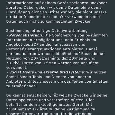
Informationen auf deinem Gerät speichern und/oder
i
ZDF-Apps
ZDFmitreden
abrufen. Dabei geben wir deine Daten ohne deine
Einwilligung nicht an Dritte weiter, die nicht unsere
Smart TV
Kontakt zum ZDF
direkten Dienstleister sind. Wir verwenden deine
n
Daten auch nicht zu kommerziellen Zwecken.
ZDFtext
Tickets
D
Zustimmungspflichtige Datenverarbeitung
Livestreams
Zuschauerservice
• Personalisierung:
Die Speicherung von bestimmten
Sendungen A-Z
Hilfe
Interaktionen ermöglicht uns, dein Erlebnis im
e
Angebot des ZDF an dich anzupassen und
TV-Programm
Personalisierungsfunktionen anzubieten. Dabei
personalisieren wir ausschließlich auf Basis deiner
u
Nutzung von ZDF Streaming, der ZDFheute und
ZDFtivi. Daten von Dritten werden von uns nicht
Das ZDF
t
verwendet.
• Social Media und externe Drittsysteme:
Wir nutzen
ZDF Unternehmen
Social-Media-Tools und Dienste von anderen
s
Anbietern. Unter anderem um das Teilen von Inhalten
Karriere
zu ermöglichen.
Presseportal
c
Du kannst entscheiden, für welche Zwecke wir deine
ZDF goes Schule
Daten speichern und verarbeiten dürfen. Dies
h
betrifft nur dein aktuell genutztes Gerät. Mit
Werbefernsehen
"Zustimmen" erklärst du deine Zustimmung zu
unserer Datenverarbeitung, für die wir deine
Mainzelmännchen