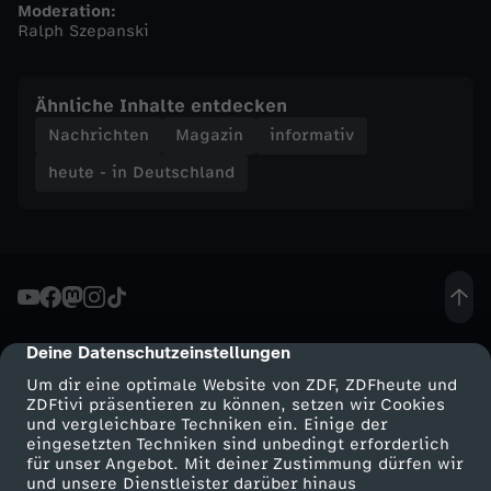
Moderation:
Ralph Szepanski
n
d
Ähnliche Inhalte entdecken
Nachrichten
Magazin
informativ
-
heute - in Deutschland
h
e
u
Deine Datenschutzeinstellungen
cmp-dialog-description
t
Um dir eine optimale Website von ZDF, ZDFheute und
ZDFtivi präsentieren zu können, setzen wir Cookies
e
und vergleichbare Techniken ein. Einige der
eingesetzten Techniken sind unbedingt erforderlich
-
für unser Angebot. Mit deiner Zustimmung dürfen wir
Mehr ZDF
Service
und unsere Dienstleister darüber hinaus