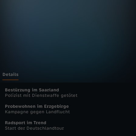
n
Wechseln zu: ZDFheute
D
e
u
t
s
Details
c
Bestürzung im Saarland
Polizist mit Dienstwaffe getötet
h
Probewohnen im Erzgebirge
Kampagne gegen Landflucht
l
Radsport im Trend
Start der Deutschlandtour
a