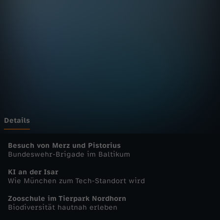
n
D
e
u
t
s
Details
c
Besuch von Merz und Pistorius
Bundeswehr-Brigade im Baltikum
h
KI an der Isar
Wie München zum Tech-Standort wird
l
Zooschule im Tierpark Nordhorn
Biodiversität hautnah erleben
a