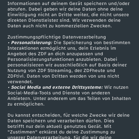
Informationen auf deinem Gerät speichern und/oder
i
ZDF-Apps
ZDFmitreden
abrufen. Dabei geben wir deine Daten ohne deine
Einwilligung nicht an Dritte weiter, die nicht unsere
Smart TV
Kontakt zum ZDF
direkten Dienstleister sind. Wir verwenden deine
n
Daten auch nicht zu kommerziellen Zwecken.
ZDFtext
Tickets
D
Zustimmungspflichtige Datenverarbeitung
Livestreams
Zuschauerservice
• Personalisierung:
Die Speicherung von bestimmten
Sendungen A-Z
Hilfe
Interaktionen ermöglicht uns, dein Erlebnis im
e
Angebot des ZDF an dich anzupassen und
TV-Programm
Personalisierungsfunktionen anzubieten. Dabei
personalisieren wir ausschließlich auf Basis deiner
u
Nutzung von ZDF Streaming, der ZDFheute und
ZDFtivi. Daten von Dritten werden von uns nicht
Das ZDF
t
verwendet.
• Social Media und externe Drittsysteme:
Wir nutzen
ZDF Unternehmen
Social-Media-Tools und Dienste von anderen
s
Anbietern. Unter anderem um das Teilen von Inhalten
Karriere
zu ermöglichen.
Presseportal
c
Du kannst entscheiden, für welche Zwecke wir deine
ZDF goes Schule
Daten speichern und verarbeiten dürfen. Dies
h
betrifft nur dein aktuell genutztes Gerät. Mit
Werbefernsehen
"Zustimmen" erklärst du deine Zustimmung zu
unserer Datenverarbeitung, für die wir deine
Mainzelmännchen