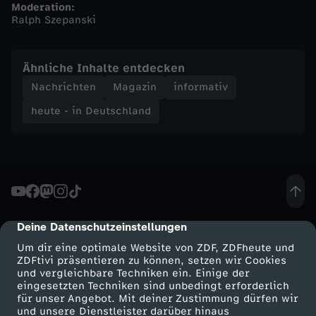
Moderation:
Ralph Szepanski
n
d
Ähnliche Inhalte entdecken
Nachrichten
Magazin
informativ
-
heute - in Deutschland
h
e
u
Deine Datenschutzeinstellungen
cmp-dialog-description
t
Um dir eine optimale Website von ZDF, ZDFheute und
ZDFtivi präsentieren zu können, setzen wir Cookies
e
und vergleichbare Techniken ein. Einige der
eingesetzten Techniken sind unbedingt erforderlich
-
für unser Angebot. Mit deiner Zustimmung dürfen wir
Mehr ZDF
Service
und unsere Dienstleister darüber hinaus