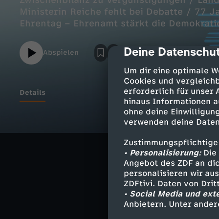
Zwischenbilanz zu Vergünstigungen / Län
Ministerin Reiche fehlt bei Debatte / 77 J
Ehrentag – Ehrenamt stärkt die Demokrati
Deine Datenschut
cmp-dialog-des
Abspielen
Um dir eine optimale W
Cookies und vergleichb
erforderlich für unser
Details
hinaus Informationen a
ohne deine Einwilligung
verwenden deine Daten
Hilft der Tankr
Zwischenbilanz
Zustimmungspflichtige
• Personalisierung:
Die 
Länderkonferen
Angebot des ZDF an dic
personalisieren wir au
Ministerin Reic
ZDFtivi. Daten von Dri
• Social Media und ext
77 Jahre Grundg
Anbietern. Unter ander
Ehrenamt stärkt