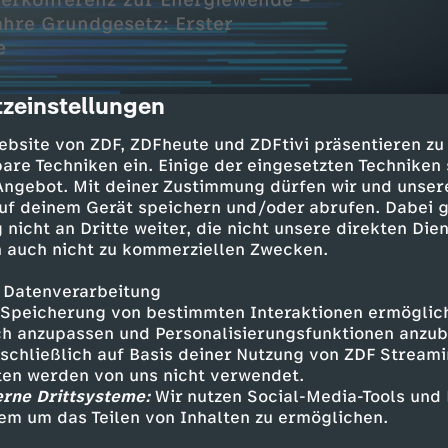
derkonferenz zur Energiewende –
ahre Grundgesetz: Erster
e
zeinstellungen
cription
ebsite von ZDF, ZDFheute und ZDFtivi präsentieren zu
are Techniken ein. Einige der eingesetzten Techniken
 Angebot. Mit deiner Zustimmung dürfen wir und unser
uf deinem Gerät speichern und/oder abrufen. Dabei 
 nicht an Dritte weiter, die nicht unsere direkten Dien
 auch nicht zu kommerziellen Zwecken.
abatt dem Verbraucher?
 zu Vergünstigungen
 Datenverarbeitung
Speicherung von bestimmten Interaktionen ermöglicht
z zur Energiewende
h anzupassen und Personalisierungsfunktionen anzub
sschließlich auf Basis deiner Nutzung von ZDF Stream
he fehlt bei Debatte
tten werden von uns nicht verwendet.
erne Drittsysteme:
Wir nutzen Social-Media-Tools und
esetz: Erster Ehrentag
em um das Teilen von Inhalten zu ermöglichen.
 die Demokratie