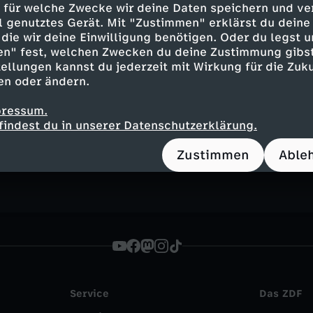
 für welche Zwecke wir deine Daten speichern und ver
ell genutztes Gerät. Mit "Zustimmen" erklärst du dein
i
die wir deine Einwilligung benötigen. Oder du legst u
en" fest, welchen Zwecken du deine Zustimmung gibst
ellungen kannst du jederzeit mit Wirkung für die Zuku
en oder ändern.
Inhalte entdecken
pressum.
findest du in unserer Datenschutzerklärung.
n
Magazin
brisant
heute - in Deutschland
Zustimmen
Able
Service
Das ZDF