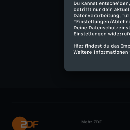
Du kannst entscheiden,
Moderation:
betrifft nur dein aktu
Ralph Szepansk
Datenverarbeitung, für 
"Einstellungen/Ablehn
Deine Datenschutzeinst
Einstellungen widerruf
Ähnliche 
Hier findest du das Im
Weitere Informationen 
Nachrichte
Mehr ZDF