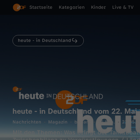
Startseite
Kategorien
Kinder
Live & TV
heute - in Deutschland
heute - in Deutschland vom 22. Mai
Nachrichten
Magazin
brisant
16 Min.
22.05.2
Mit den Themen: Was bringt der Tankrabat