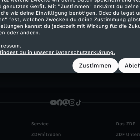
ell genutztes Gerät. Mit "Zustimmen" erklärst du dein
die wir deine Einwilligung benötigen. Oder du legst u
en" fest, welchen Zwecken du deine Zustimmung gibst
ellungen kannst du jederzeit mit Wirkung für die Zuku
en oder ändern.
Inhalte entdecken
pressum.
findest du in unserer Datenschutzerklärung.
n
Magazin
informativ
heute - in Deutschl
Zustimmen
Able
Service
Das ZDF
ZDFmitreden
ZDF Unte