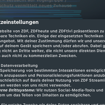
 – Verdacht auf Vogelgrippe /
chutz vermittelt neues Zuhause
zeinstellungen
cription
ebsite von ZDF, ZDFheute und ZDFtivi präsentieren zu
are Techniken ein. Einige der eingesetzten Techniken
 Angebot. Mit deiner Zustimmung dürfen wir und unser
uf deinem Gerät speichern und/oder abrufen. Dabei 
 nicht an Dritte weiter, die nicht unsere direkten Dien
nahmen als gedacht
 auch nicht zu kommerziellen Zwecken.
 Prognose vor
 Datenverarbeitung
Speicherung von bestimmten Interaktionen ermöglicht
n Thüringen
h anzupassen und Personalisierungsfunktionen anzub
gelgrippe
sschließlich auf Basis deiner Nutzung von ZDF Stream
tten werden von uns nicht verwendet.
ür Mensch und Hund
erne Drittsysteme:
Wir nutzen Social-Media-Tools und
ittelt neues Zuhause
em um das Teilen von Inhalten zu ermöglichen.
 für welche Zwecke wir deine Daten speichern und ver