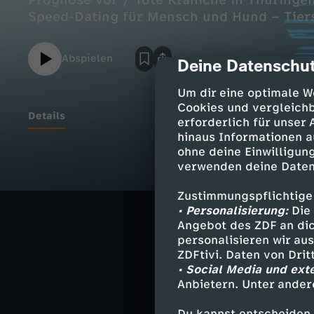
Prognose vor / Tote Kraniche in Thüringen
Speed-Dating für Mensch und Hund – Tiers
Abspielen
Deine Datenschut
cmp-dialog-des
Um dir eine optimale W
Cookies und vergleichb
Details
erforderlich für unser
hinaus Informationen a
ohne deine Einwilligung
Mehr Steuerein
verwenden deine Daten
Klingbeil stellt
Zustimmungspflichtige
• Personalisierung:
Die 
Tote Kraniche i
Angebot des ZDF an dic
Verdacht auf Vo
personalisieren wir au
ZDFtivi. Daten von Dri
Speed-Dating f
• Social Media und ext
Tierschutz verm
Anbietern. Unter ander
Du kannst entscheiden,