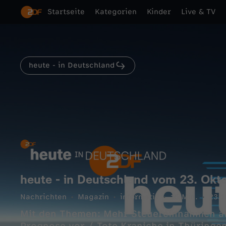
Startseite
Kategorien
Kinder
Live & TV
heute - in Deutschland
heute - in Deutschland vom 23. Okt
Nachrichten
Magazin
informativ
16 Min.
23.1
Mit den Themen: Mehr Steuereinnahmen als 