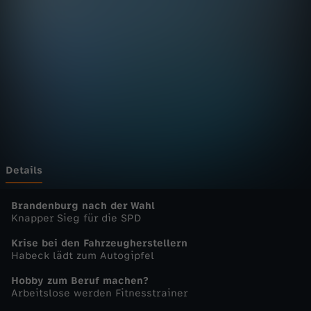
n
D
e
u
t
s
Details
c
Brandenburg nach der Wahl
Knapper Sieg für die SPD
h
Krise bei den Fahrzeugherstellern
Habeck lädt zum Autogipfel
l
Hobby zum Beruf machen?
Arbeitslose werden Fitnesstrainer
a