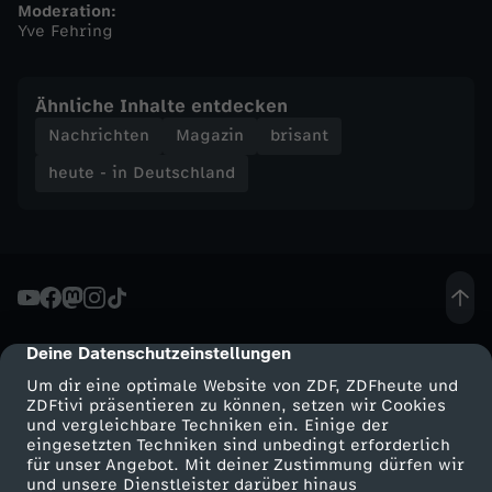
Moderation:
Yve Fehring
n
d
Ähnliche Inhalte entdecken
Nachrichten
Magazin
brisant
-
heute - in Deutschland
h
e
u
Deine Datenschutzeinstellungen
cmp-dialog-description
t
Um dir eine optimale Website von ZDF, ZDFheute und
ZDFtivi präsentieren zu können, setzen wir Cookies
e
und vergleichbare Techniken ein. Einige der
eingesetzten Techniken sind unbedingt erforderlich
-
für unser Angebot. Mit deiner Zustimmung dürfen wir
Mehr ZDF
Service
und unsere Dienstleister darüber hinaus