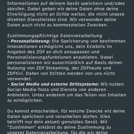
Informationen auf deinem Gerät speichern und/oder
i
ZDF-Apps
ZDFmitreden
abrufen. Dabei geben wir deine Daten ohne deine
Einwilligung nicht an Dritte weiter, die nicht unsere
Smart TV
Kontakt zum ZDF
direkten Dienstleister sind. Wir verwenden deine
n
Daten auch nicht zu kommerziellen Zwecken.
ZDFtext
Tickets
D
Zustimmungspflichtige Datenverarbeitung
Livestreams
Zuschauerservice
• Personalisierung:
Die Speicherung von bestimmten
Sendungen A-Z
Hilfe
Interaktionen ermöglicht uns, dein Erlebnis im
e
Angebot des ZDF an dich anzupassen und
TV-Programm
Personalisierungsfunktionen anzubieten. Dabei
personalisieren wir ausschließlich auf Basis deiner
u
Nutzung von ZDF Streaming, der ZDFheute und
ZDFtivi. Daten von Dritten werden von uns nicht
Das ZDF
t
verwendet.
• Social Media und externe Drittsysteme:
Wir nutzen
ZDF Unternehmen
Social-Media-Tools und Dienste von anderen
s
Anbietern. Unter anderem um das Teilen von Inhalten
Karriere
zu ermöglichen.
Presseportal
c
Du kannst entscheiden, für welche Zwecke wir deine
ZDF goes Schule
Daten speichern und verarbeiten dürfen. Dies
h
betrifft nur dein aktuell genutztes Gerät. Mit
Werbefernsehen
"Zustimmen" erklärst du deine Zustimmung zu
unserer Datenverarbeitung, für die wir deine
Mainzelmännchen