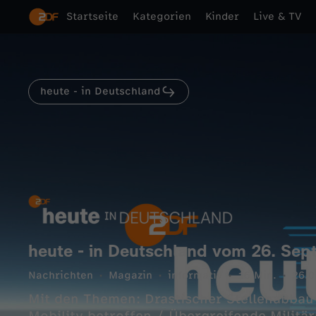
Startseite
Kategorien
Kinder
Live & TV
heute - in Deutschland
heute - in Deutschland vom 26. Se
Nachrichten
Magazin
informativ
16 Min.
26.0
Mit den Themen: Drastischer Stellenabbau bei Bosch 