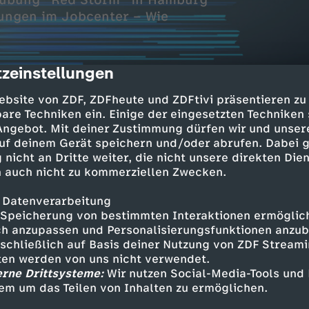
ärübung "Red Storm" in Hamburg
rungen im Jobcenter – Wie
zeinstellungen
cription
ebsite von ZDF, ZDFheute und ZDFtivi präsentieren zu
are Techniken ein. Einige der eingesetzten Techniken
 Angebot. Mit deiner Zustimmung dürfen wir und unser
uf deinem Gerät speichern und/oder abrufen. Dabei 
 nicht an Dritte weiter, die nicht unsere direkten Dien
 auch nicht zu kommerziellen Zwecken.
llenabbau bei Bosch
Mobility betroffen
 Datenverarbeitung
Speicherung von bestimmten Interaktionen ermöglicht
Red Storm" in Hamburg
h anzupassen und Personalisierungsfunktionen anzub
sschließlich auf Basis deiner Nutzung von ZDF Stream
t den Ernstfall
tten werden von uns nicht verwendet.
erne Drittsysteme:
Wir nutzen Social-Media-Tools und
 Jobcenter
em um das Teilen von Inhalten zu ermöglichen.
 bei der Suche helfen