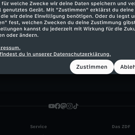
 für welche Zwecke wir deine Daten speichern und ver
ell genutztes Gerät. Mit "Zustimmen" erklärst du dein
die wir deine Einwilligung benötigen. Oder du legst u
en" fest, welchen Zwecken du deine Zustimmung gibst
ellungen kannst du jederzeit mit Wirkung für die Zuku
en oder ändern.
Inhalte entdecken
pressum.
findest du in unserer Datenschutzerklärung.
n
Magazin
informativ
heute - in Deutschl
Zustimmen
Able
Service
Das ZDF