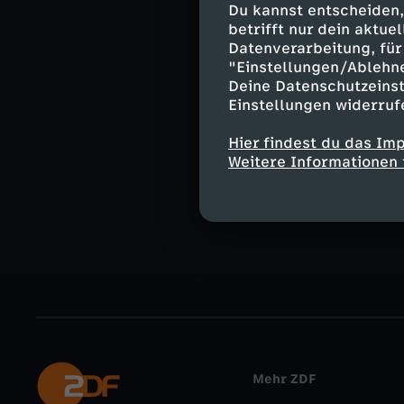
Du kannst entscheiden,
Moderation:
betrifft nur dein aktu
Yve Fehring
Datenverarbeitung, für 
"Einstellungen/Ablehn
Deine Datenschutzeinst
Einstellungen widerruf
Ähnliche 
Hier findest du das Im
Weitere Informationen 
Nachrichte
Mehr ZDF