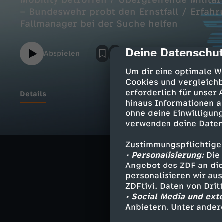
Mobility betroffen / Übergreifende Milit
– Bundeswehr probt den Ernstfall / Erfah
Fallmanager bei der Suche helfen
Deine Datenschut
cmp-dialog-des
Abspielen
Um dir eine optimale W
Cookies und vergleichb
erforderlich für unser
Details
hinaus Informationen a
ohne deine Einwilligung
verwenden deine Daten
Drastischer Ste
Zuliefersparte 
Zustimmungspflichtige
• Personalisierung:
Die 
Militärübung "
Angebot des ZDF an dic
personalisieren wir au
Bundeswehr prob
ZDFtivi. Daten von Dri
• Social Media und ext
Erfahrungen im
Anbietern. Unter ander
Wie Fallmanager