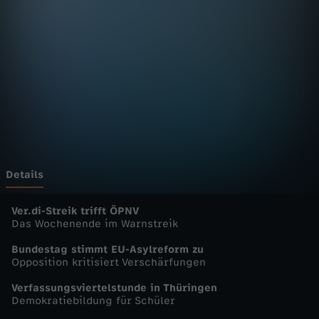
n
D
e
u
t
s
Details
c
Ver.di-Streik trifft ÖPNV
Das Wochenende im Warnstreik
h
Bundestag stimmt EU-Asylreform zu
Opposition kritisiert Verschärfungen
l
Verfassungsviertelstunde in Thüringen
Demokratiebildung für Schüler
a