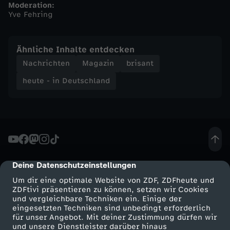
Moderation:
Yve Fehring
n
d
Ähnliche Inhalte entdecken
Nachrichten
Magazin
brisant
-
heute - in Deutschland
h
e
u
Deine Datenschutzeinstellungen
cmp-dialog-description
t
Um dir eine optimale Website von ZDF, ZDFheute und
ZDFtivi präsentieren zu können, setzen wir Cookies
e
und vergleichbare Techniken ein. Einige der
eingesetzten Techniken sind unbedingt erforderlich
-
für unser Angebot. Mit deiner Zustimmung dürfen wir
Mehr ZDF
Service
und unsere Dienstleister darüber hinaus