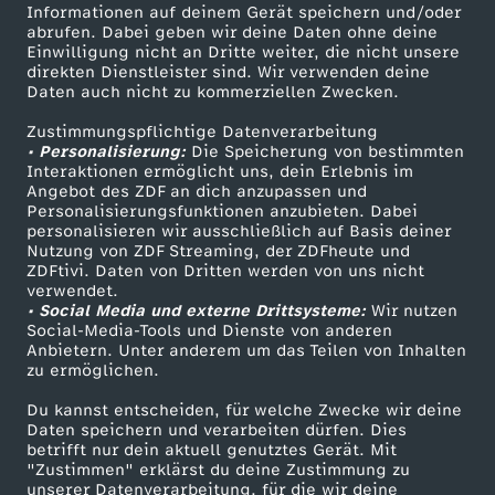
Informationen auf deinem Gerät speichern und/oder
i
ZDF-Apps
ZDFmitreden
abrufen. Dabei geben wir deine Daten ohne deine
Einwilligung nicht an Dritte weiter, die nicht unsere
Smart TV
Kontakt zum ZDF
direkten Dienstleister sind. Wir verwenden deine
n
Daten auch nicht zu kommerziellen Zwecken.
ZDFtext
Tickets
D
Zustimmungspflichtige Datenverarbeitung
Livestreams
Zuschauerservice
• Personalisierung:
Die Speicherung von bestimmten
Sendungen A-Z
Hilfe
Interaktionen ermöglicht uns, dein Erlebnis im
e
Angebot des ZDF an dich anzupassen und
TV-Programm
Personalisierungsfunktionen anzubieten. Dabei
personalisieren wir ausschließlich auf Basis deiner
u
Nutzung von ZDF Streaming, der ZDFheute und
ZDFtivi. Daten von Dritten werden von uns nicht
Das ZDF
t
verwendet.
• Social Media und externe Drittsysteme:
Wir nutzen
ZDF Unternehmen
Social-Media-Tools und Dienste von anderen
s
Anbietern. Unter anderem um das Teilen von Inhalten
Karriere
zu ermöglichen.
Presseportal
c
Du kannst entscheiden, für welche Zwecke wir deine
ZDF goes Schule
Daten speichern und verarbeiten dürfen. Dies
h
betrifft nur dein aktuell genutztes Gerät. Mit
Werbefernsehen
"Zustimmen" erklärst du deine Zustimmung zu
unserer Datenverarbeitung, für die wir deine
Mainzelmännchen