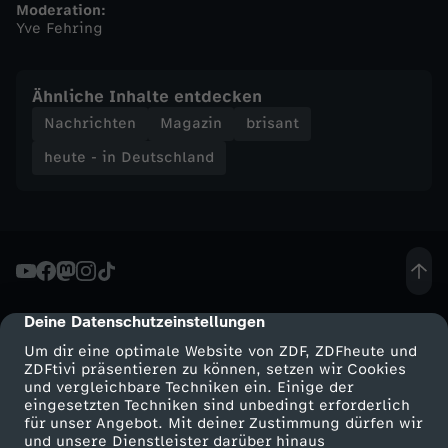
Moderation:
Yve Fehring
n
d
Ähnliche Inhalte entdecken
Nachrichten
Magazin
brisant
-
heute - in Deutschland
h
e
u
Deine Datenschutzeinstellungen
cmp-dialog-description
t
Um dir eine optimale Website von ZDF, ZDFheute und
ZDFtivi präsentieren zu können, setzen wir Cookies
e
und vergleichbare Techniken ein. Einige der
eingesetzten Techniken sind unbedingt erforderlich
-
für unser Angebot. Mit deiner Zustimmung dürfen wir
Mehr ZDF
Service
und unsere Dienstleister darüber hinaus