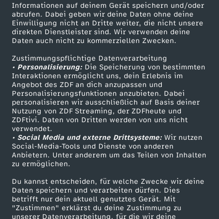
Informationen auf deinem Gerät speichern und/oder
i
ZDF-Apps
ZDFmitreden
abrufen. Dabei geben wir deine Daten ohne deine
Einwilligung nicht an Dritte weiter, die nicht unsere
Smart TV
Kontakt zum ZDF
direkten Dienstleister sind. Wir verwenden deine
n
Daten auch nicht zu kommerziellen Zwecken.
ZDFtext
Tickets
D
Zustimmungspflichtige Datenverarbeitung
Livestreams
Zuschauerservice
• Personalisierung:
Die Speicherung von bestimmten
Sendungen A-Z
Hilfe
Interaktionen ermöglicht uns, dein Erlebnis im
e
Angebot des ZDF an dich anzupassen und
TV-Programm
Personalisierungsfunktionen anzubieten. Dabei
personalisieren wir ausschließlich auf Basis deiner
u
Nutzung von ZDF Streaming, der ZDFheute und
ZDFtivi. Daten von Dritten werden von uns nicht
Das ZDF
t
verwendet.
• Social Media und externe Drittsysteme:
Wir nutzen
ZDF Unternehmen
Social-Media-Tools und Dienste von anderen
s
Anbietern. Unter anderem um das Teilen von Inhalten
Karriere
zu ermöglichen.
Presseportal
c
Du kannst entscheiden, für welche Zwecke wir deine
ZDF goes Schule
Daten speichern und verarbeiten dürfen. Dies
h
betrifft nur dein aktuell genutztes Gerät. Mit
Werbefernsehen
"Zustimmen" erklärst du deine Zustimmung zu
unserer Datenverarbeitung, für die wir deine
Mainzelmännchen