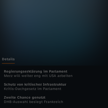
n
D
e
u
t
s
Details
c
Regierungserklärung im Parlament
Merz will weiter eng mit USA arbeiten
h
Schutz von kritischer Infrastruktur
Kritis-Dachgesetz im Parlament
l
Zweite Chance genutzt
DHB-Auswahl besiegt Frankreich
a