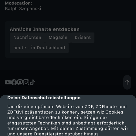
Moderation:
Ralph Szepanski
n
d
Ähnliche Inhalte entdecken
Nachrichten
Magazin
brisant
-
heute - in Deutschland
h
e
u
Deine Datenschutzeinstellungen
cmp-dialog-description
t
Um dir eine optimale Website von ZDF, ZDFheute und
ZDFtivi präsentieren zu können, setzen wir Cookies
e
und vergleichbare Techniken ein. Einige der
eingesetzten Techniken sind unbedingt erforderlich
-
für unser Angebot. Mit deiner Zustimmung dürfen wir
Mehr ZDF
Service
und unsere Dienstleister darüber hinaus