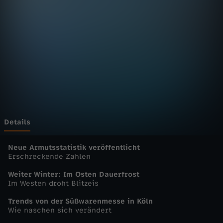
n
D
e
u
t
s
Details
c
Neue Armutsstatistik veröffentlicht
Erschreckende Zahlen
h
Weiter Winter: Im Osten Dauerfrost
Im Westen droht Blitzeis
l
Trends von der Süßwarenmesse in Köln
Wie naschen sich verändert
a