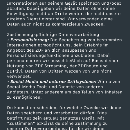
Informationen auf deinem Gerät speichern und/oder
i
ZDF-Apps
ZDFmitreden
abrufen. Dabei geben wir deine Daten ohne deine
Einwilligung nicht an Dritte weiter, die nicht unsere
Smart TV
Kontakt zum ZDF
direkten Dienstleister sind. Wir verwenden deine
n
Daten auch nicht zu kommerziellen Zwecken.
ZDFtext
Tickets
D
Zustimmungspflichtige Datenverarbeitung
Livestreams
Zuschauerservice
• Personalisierung:
Die Speicherung von bestimmten
Sendungen A-Z
Hilfe
Interaktionen ermöglicht uns, dein Erlebnis im
e
Angebot des ZDF an dich anzupassen und
TV-Programm
Personalisierungsfunktionen anzubieten. Dabei
personalisieren wir ausschließlich auf Basis deiner
u
Nutzung von ZDF Streaming, der ZDFheute und
ZDFtivi. Daten von Dritten werden von uns nicht
Das ZDF
t
verwendet.
• Social Media und externe Drittsysteme:
Wir nutzen
ZDF Unternehmen
Social-Media-Tools und Dienste von anderen
s
Anbietern. Unter anderem um das Teilen von Inhalten
Karriere
zu ermöglichen.
Presseportal
c
Du kannst entscheiden, für welche Zwecke wir deine
ZDF goes Schule
Daten speichern und verarbeiten dürfen. Dies
h
betrifft nur dein aktuell genutztes Gerät. Mit
Werbefernsehen
"Zustimmen" erklärst du deine Zustimmung zu
unserer Datenverarbeitung, für die wir deine
Mainzelmännchen