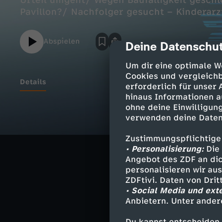
Urteil umgeht/ Wegen Baufälligkeit geschl
Pavillon?/ Nachfolger gesucht – Kinderarz
Abspielen
Deine Datenschut
cmp-dialog-des
Um dir eine optimale W
Cookies und vergleichb
Details
erforderlich für unser
hinaus Informationen a
ohne deine Einwilligung
Zurückweisung 
verwenden deine Daten
Wie Dobrindt m
Zustimmungspflichtige
• Personalisierung:
Die 
Wegen Baufällig
Angebot des ZDF an dic
Schulunterricht
personalisieren wir au
ZDFtivi. Daten von Dri
Nachfolger ges
• Social Media und ext
Kinderarzt vers
Anbietern. Unter ander
Du kannst entscheiden,