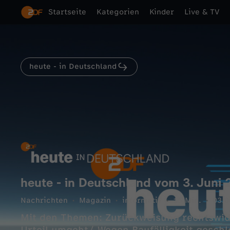
Startseite
Kategorien
Kinder
Live & TV
heute - in Deutschland
heute - in Deutschland vom 3. Juni 
Nachrichten
Magazin
informativ
15 Min.
03.0
Mit den Themen: Zurückweisung rechtswid