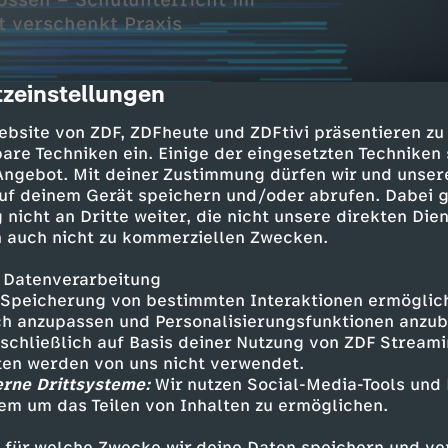
ossen – Schulunterricht im
t verschenkt Praxis
zeinstellungen
cription
ebsite von ZDF, ZDFheute und ZDFtivi präsentieren zu
are Techniken ein. Einige der eingesetzten Techniken
 Angebot. Mit deiner Zustimmung dürfen wir und unser
uf deinem Gerät speichern und/oder abrufen. Dabei 
 nicht an Dritte weiter, die nicht unsere direkten Dien
rechtswidrig
 auch nicht zu kommerziellen Zwecken.
it dem Urteil umgeht
 Datenverarbeitung
Speicherung von bestimmten Interaktionen ermöglicht
keit geschlossen
h anzupassen und Personalisierungsfunktionen anzub
 im Pavillon?
sschließlich auf Basis deiner Nutzung von ZDF Stream
tten werden von uns nicht verwendet.
ucht
erne Drittsysteme:
Wir nutzen Social-Media-Tools und
chenkt Praxis
em um das Teilen von Inhalten zu ermöglichen.
 für welche Zwecke wir deine Daten speichern und ver