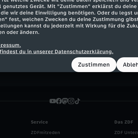
ell genutztes Gerät. Mit "Zustimmen" erklärst du dein
i
die wir deine Einwilligung benötigen. Oder du legst u
en" fest, welchen Zwecken du deine Zustimmung gibst
ellungen kannst du jederzeit mit Wirkung für die Zuku
en oder ändern.
Inhalte entdecken
pressum.
findest du in unserer Datenschutzerklärung.
n
Magazin
informativ
heute - in Deutschl
Zustimmen
Able
Service
Das ZDF
ZDFmitreden
ZDF Unte