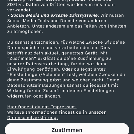
ZDFtivi. Daten von Dritten werden von uns nicht
i
Das ZDF
verwendet.
• Social Media und externe Drittsysteme:
Wir nutzen
ZDF Unternehmen
n
Social-Media-Tools und Dienste von anderen
Anbietern. Unter anderem um das Teilen von Inhalten
Karriere
zu ermöglichen.
D
Presseportal
Du kannst entscheiden, für welche Zwecke wir deine
ZDF goes Schule
Daten speichern und verarbeiten dürfen. Dies
e
betrifft nur dein aktuell genutztes Gerät. Mit
Werbefernsehen
"Zustimmen" erklärst du deine Zustimmung zu
u
unserer Datenverarbeitung, für die wir deine
Mainzelmännchen
Einwilligung benötigen. Oder du legst unter
"Einstellungen/Ablehnen" fest, welchen Zwecken du
t
deine Zustimmung gibst und welchen nicht. Deine
Datenschutzeinstellungen kannst du jederzeit mit
Wirkung für die Zukunft in deinen Einstellungen
s
widerrufen oder ändern.
c
Hier findest du das Impressum.
Partner
Weitere Informationen findest du in unserer
Datenschutzerklärung.
h
Zustimmen