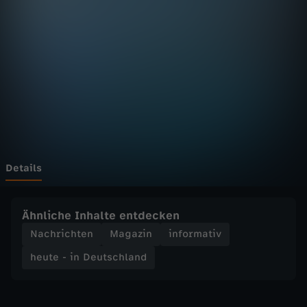
n
D
e
u
t
s
Details
c
Ähnliche Inhalte entdecken
h
Nachrichten
Magazin
informativ
heute - in Deutschland
l
a