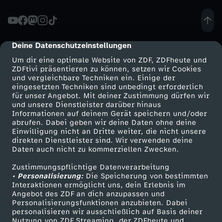
n
d
Deine Datenschutzeinstellungen
cmp-dialog-description
Um dir eine optimale Website von ZDF, ZDFheute und
-
ZDFtivi präsentieren zu können, setzen wir Cookies
und vergleichbare Techniken ein. Einige der
eingesetzten Techniken sind unbedingt erforderlich
h
für unser Angebot. Mit deiner Zustimmung dürfen wir
Mehr ZDF
Service
und unsere Dienstleister darüber hinaus
e
Informationen auf deinem Gerät speichern und/oder
ZDF-Apps
ZDFmitreden
abrufen. Dabei geben wir deine Daten ohne deine
Einwilligung nicht an Dritte weiter, die nicht unsere
u
Smart TV
Kontakt zum ZDF
direkten Dienstleister sind. Wir verwenden deine
Daten auch nicht zu kommerziellen Zwecken.
ZDFtext
Tickets
t
Zustimmungspflichtige Datenverarbeitung
Livestreams
Zuschauerservice
• Personalisierung:
Die Speicherung von bestimmten
e
Sendungen A-Z
Hilfe
Interaktionen ermöglicht uns, dein Erlebnis im
Angebot des ZDF an dich anzupassen und
TV-Programm
Personalisierungsfunktionen anzubieten. Dabei
-
personalisieren wir ausschließlich auf Basis deiner
Nutzung von ZDF Streaming, der ZDFheute und