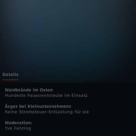
n
D
e
u
t
s
Details
c
Waldbrände im Osten
Hunderte Feuerwehrleute im Einsatz
h
Ärger bei Kleinunternehmern
Keine Stromsteuer-Entlastung für sie
l
Moderation:
Yve Fehring
a