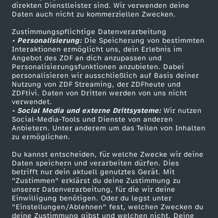
Smart TV
Kontakt zum ZDF
direkten Dienstleister sind. Wir verwenden deine
i
Daten auch nicht zu kommerziellen Zwecken.
ZDFtext
Tickets
Zustimmungspflichtige Datenverarbeitung
n
Livestreams
Zuschauerservice
• Personalisierung:
Die Speicherung von bestimmten
Sendungen A-Z
Hilfe
Interaktionen ermöglicht uns, dein Erlebnis im
D
Angebot des ZDF an dich anzupassen und
TV-Programm
Personalisierungsfunktionen anzubieten. Dabei
personalisieren wir ausschließlich auf Basis deiner
e
Nutzung von ZDF Streaming, der ZDFheute und
ZDFtivi. Daten von Dritten werden von uns nicht
Das ZDF
verwendet.
u
• Social Media und externe Drittsysteme:
Wir nutzen
ZDF Unternehmen
Social-Media-Tools und Dienste von anderen
t
Anbietern. Unter anderem um das Teilen von Inhalten
Karriere
zu ermöglichen.
Presseportal
s
Du kannst entscheiden, für welche Zwecke wir deine
ZDF goes Schule
Daten speichern und verarbeiten dürfen. Dies
betrifft nur dein aktuell genutztes Gerät. Mit
c
Werbefernsehen
"Zustimmen" erklärst du deine Zustimmung zu
unserer Datenverarbeitung, für die wir deine
Mainzelmännchen
h
Einwilligung benötigen. Oder du legst unter
"Einstellungen/Ablehnen" fest, welchen Zwecken du
deine Zustimmung gibst und welchen nicht. Deine