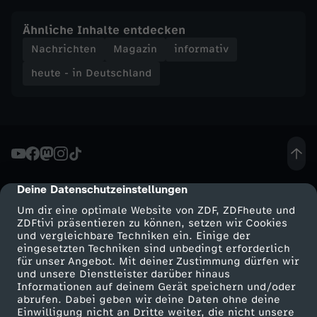
n
Ähnliche Inhalte entdecken
Nachrichten
Magazin
informativ
d
heute - in Deutschland
-
h
e
Deine Datenschutzeinstellungen
cmp-dialog-description
u
Um dir eine optimale Website von ZDF, ZDFheute und
ZDFtivi präsentieren zu können, setzen wir Cookies
t
und vergleichbare Techniken ein. Einige der
eingesetzten Techniken sind unbedingt erforderlich
für unser Angebot. Mit deiner Zustimmung dürfen wir
e
Mehr ZDF
Service
und unsere Dienstleister darüber hinaus
Informationen auf deinem Gerät speichern und/oder
-
ZDF-Apps
ZDFmitreden
abrufen. Dabei geben wir deine Daten ohne deine
Einwilligung nicht an Dritte weiter, die nicht unsere