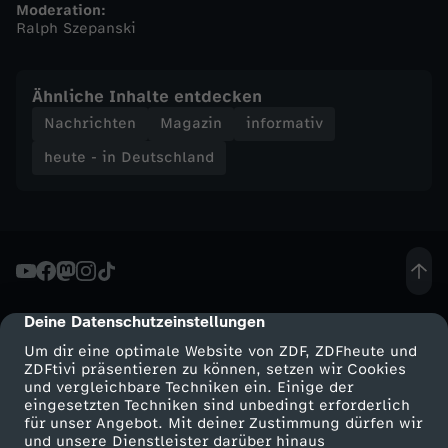
Moderation:
Ralph Szepanski
n
d
Ähnliche Inhalte entdecken
Nachrichten
Magazin
informativ
-
heute - in Deutschland
h
e
u
Deine Datenschutzeinstellungen
cmp-dialog-description
t
Um dir eine optimale Website von ZDF, ZDFheute und
ZDFtivi präsentieren zu können, setzen wir Cookies
e
und vergleichbare Techniken ein. Einige der
eingesetzten Techniken sind unbedingt erforderlich
-
für unser Angebot. Mit deiner Zustimmung dürfen wir
Mehr ZDF
Service
und unsere Dienstleister darüber hinaus