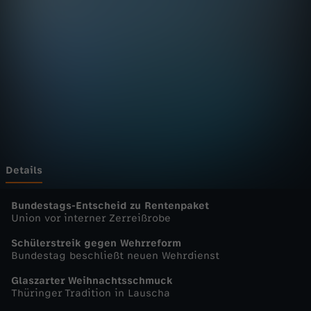
n
D
e
u
t
s
Details
c
Bundestags-Entscheid zu Rentenpaket
Union vor interner Zerreißrobe
h
Schülerstreik gegen Wehrreform
Bundestag beschließt neuen Wehrdienst
l
Glaszarter Weihnachtsschmuck
Thüringer Tradition in Lauscha
a