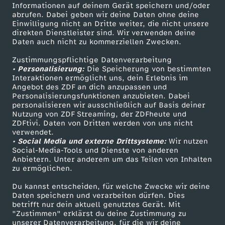
Informationen auf deinem Gerät speichern und/oder
i
ZDF-Apps
ZDFmitreden
abrufen. Dabei geben wir deine Daten ohne deine
Einwilligung nicht an Dritte weiter, die nicht unsere
Smart TV
Kontakt zum ZDF
direkten Dienstleister sind. Wir verwenden deine
n
Daten auch nicht zu kommerziellen Zwecken.
ZDFtext
Tickets
D
Zustimmungspflichtige Datenverarbeitung
Livestreams
Zuschauerservice
• Personalisierung:
Die Speicherung von bestimmten
Sendungen A-Z
Hilfe
Interaktionen ermöglicht uns, dein Erlebnis im
e
Angebot des ZDF an dich anzupassen und
TV-Programm
Personalisierungsfunktionen anzubieten. Dabei
personalisieren wir ausschließlich auf Basis deiner
u
Nutzung von ZDF Streaming, der ZDFheute und
ZDFtivi. Daten von Dritten werden von uns nicht
Das ZDF
t
verwendet.
• Social Media und externe Drittsysteme:
Wir nutzen
ZDF Unternehmen
Social-Media-Tools und Dienste von anderen
s
Anbietern. Unter anderem um das Teilen von Inhalten
Karriere
zu ermöglichen.
Presseportal
c
Du kannst entscheiden, für welche Zwecke wir deine
ZDF goes Schule
Daten speichern und verarbeiten dürfen. Dies
h
betrifft nur dein aktuell genutztes Gerät. Mit
Werbefernsehen
"Zustimmen" erklärst du deine Zustimmung zu
unserer Datenverarbeitung, für die wir deine
Mainzelmännchen