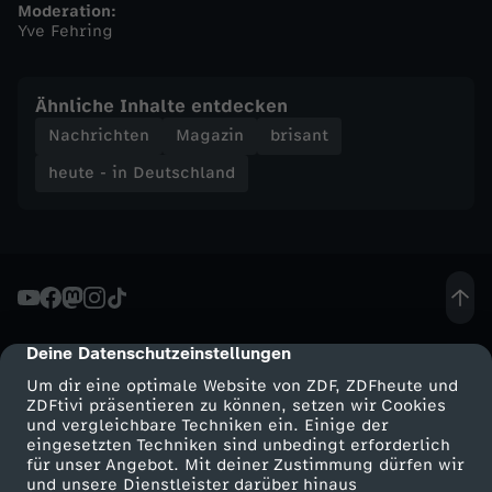
Moderation:
Yve Fehring
n
d
Ähnliche Inhalte entdecken
Nachrichten
Magazin
brisant
-
heute - in Deutschland
h
e
u
Deine Datenschutzeinstellungen
cmp-dialog-description
t
Um dir eine optimale Website von ZDF, ZDFheute und
ZDFtivi präsentieren zu können, setzen wir Cookies
e
und vergleichbare Techniken ein. Einige der
eingesetzten Techniken sind unbedingt erforderlich
-
für unser Angebot. Mit deiner Zustimmung dürfen wir
Mehr ZDF
Service
und unsere Dienstleister darüber hinaus