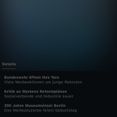
n
Wechseln zu: ZDFheute
D
e
u
t
s
Details
c
Bundeswehr öffnet ihre Tore
Viele Werbeaktionen um junge Rekruten
h
Kritik an Warkens Reformplänen
Sozialverbände und Industrie sauer
l
200 Jahre Museumsinsel Berlin
Das Weltkulturerbe feiert Geburtstag
a