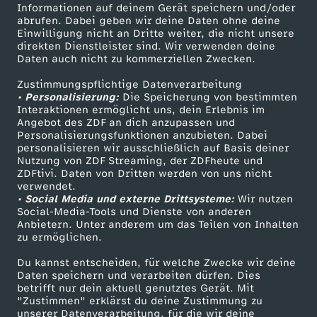
Informationen auf deinem Gerät speichern und/oder
i
ZDF-Apps
ZDFmitreden
abrufen. Dabei geben wir deine Daten ohne deine
Einwilligung nicht an Dritte weiter, die nicht unsere
Smart TV
Kontakt zum ZDF
direkten Dienstleister sind. Wir verwenden deine
n
Daten auch nicht zu kommerziellen Zwecken.
ZDFtext
Tickets
D
Zustimmungspflichtige Datenverarbeitung
Livestreams
Zuschauerservice
• Personalisierung:
Die Speicherung von bestimmten
Sendungen A-Z
Hilfe
Interaktionen ermöglicht uns, dein Erlebnis im
e
Angebot des ZDF an dich anzupassen und
TV-Programm
Personalisierungsfunktionen anzubieten. Dabei
personalisieren wir ausschließlich auf Basis deiner
u
Nutzung von ZDF Streaming, der ZDFheute und
ZDFtivi. Daten von Dritten werden von uns nicht
Das ZDF
t
verwendet.
• Social Media und externe Drittsysteme:
Wir nutzen
ZDF Unternehmen
Social-Media-Tools und Dienste von anderen
s
Anbietern. Unter anderem um das Teilen von Inhalten
Karriere
zu ermöglichen.
Presseportal
c
Du kannst entscheiden, für welche Zwecke wir deine
ZDF goes Schule
Daten speichern und verarbeiten dürfen. Dies
h
betrifft nur dein aktuell genutztes Gerät. Mit
Werbefernsehen
"Zustimmen" erklärst du deine Zustimmung zu
unserer Datenverarbeitung, für die wir deine
Mainzelmännchen