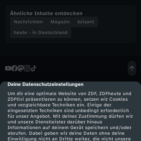
n
Ähnliche Inhalte entdecken
Nachrichten
Magazin
brisant
d
heute - in Deutschland
-
h
e
Deine Datenschutzeinstellungen
cmp-dialog-description
u
Um dir eine optimale Website von ZDF, ZDFheute und
ZDFtivi präsentieren zu können, setzen wir Cookies
t
und vergleichbare Techniken ein. Einige der
eingesetzten Techniken sind unbedingt erforderlich
für unser Angebot. Mit deiner Zustimmung dürfen wir
e
Mehr ZDF
Service
und unsere Dienstleister darüber hinaus
Informationen auf deinem Gerät speichern und/oder
-
ZDF-Apps
ZDFmitreden
abrufen. Dabei geben wir deine Daten ohne deine
Einwilligung nicht an Dritte weiter, die nicht unsere