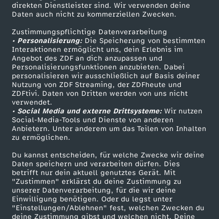
Smart TV
Kontakt zum ZDF
direkten Dienstleister sind. Wir verwenden deine
i
Daten auch nicht zu kommerziellen Zwecken.
ZDFtext
Tickets
Zustimmungspflichtige Datenverarbeitung
n
Livestreams
Zuschauerservice
• Personalisierung:
Die Speicherung von bestimmten
Sendungen A-Z
Hilfe
Interaktionen ermöglicht uns, dein Erlebnis im
D
Angebot des ZDF an dich anzupassen und
TV-Programm
Personalisierungsfunktionen anzubieten. Dabei
personalisieren wir ausschließlich auf Basis deiner
e
Nutzung von ZDF Streaming, der ZDFheute und
ZDFtivi. Daten von Dritten werden von uns nicht
Das ZDF
verwendet.
u
• Social Media und externe Drittsysteme:
Wir nutzen
ZDF Unternehmen
Social-Media-Tools und Dienste von anderen
t
Anbietern. Unter anderem um das Teilen von Inhalten
Karriere
zu ermöglichen.
Presseportal
s
Du kannst entscheiden, für welche Zwecke wir deine
ZDF goes Schule
Daten speichern und verarbeiten dürfen. Dies
betrifft nur dein aktuell genutztes Gerät. Mit
c
Werbefernsehen
"Zustimmen" erklärst du deine Zustimmung zu
unserer Datenverarbeitung, für die wir deine
Mainzelmännchen
h
Einwilligung benötigen. Oder du legst unter
"Einstellungen/Ablehnen" fest, welchen Zwecken du
deine Zustimmung gibst und welchen nicht. Deine