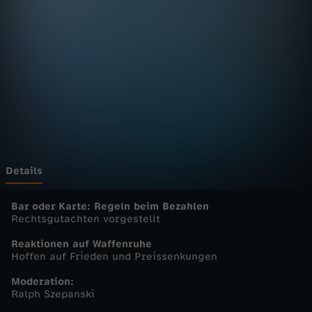
n
D
e
u
t
s
Details
c
Bar oder Karte: Regeln beim Bezahlen
Rechtsgutachten vorgestellt
h
Reaktionen auf Waffenruhe
Hoffen auf Frieden und Preissenkungen
l
Moderation:
Ralph Szepanski
a