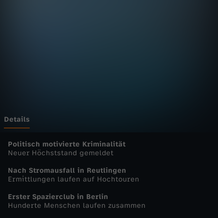
n
D
e
u
t
s
Details
c
Politisch motivierte Kriminalität
Neuer Höchststand gemeldet
h
Nach Stromausfall in Reutlingen
Ermittlungen laufen auf Hochtouren
l
Erster Spazierclub in Berlin
Hunderte Menschen laufen zusammen
a