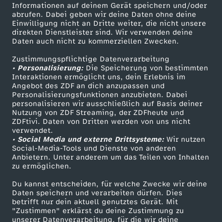
Informationen auf deinem Gerät speichern und/oder
i
ZDF-Apps
ZDFmitreden
abrufen. Dabei geben wir deine Daten ohne deine
Einwilligung nicht an Dritte weiter, die nicht unsere
Smart TV
Kontakt zum ZDF
direkten Dienstleister sind. Wir verwenden deine
n
Daten auch nicht zu kommerziellen Zwecken.
ZDFtext
Tickets
D
Zustimmungspflichtige Datenverarbeitung
Livestreams
Zuschauerservice
• Personalisierung:
Die Speicherung von bestimmten
Sendungen A-Z
Hilfe
Interaktionen ermöglicht uns, dein Erlebnis im
e
Angebot des ZDF an dich anzupassen und
TV-Programm
Personalisierungsfunktionen anzubieten. Dabei
personalisieren wir ausschließlich auf Basis deiner
u
Nutzung von ZDF Streaming, der ZDFheute und
ZDFtivi. Daten von Dritten werden von uns nicht
Das ZDF
t
verwendet.
• Social Media und externe Drittsysteme:
Wir nutzen
ZDF Unternehmen
Social-Media-Tools und Dienste von anderen
s
Anbietern. Unter anderem um das Teilen von Inhalten
Karriere
zu ermöglichen.
Presseportal
c
Du kannst entscheiden, für welche Zwecke wir deine
ZDF goes Schule
Daten speichern und verarbeiten dürfen. Dies
h
betrifft nur dein aktuell genutztes Gerät. Mit
Werbefernsehen
"Zustimmen" erklärst du deine Zustimmung zu
unserer Datenverarbeitung, für die wir deine
Mainzelmännchen