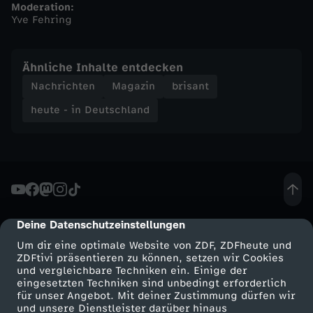
Moderation:
Yve Fehring
n
d
Ähnliche Inhalte entdecken
Nachrichten
Magazin
brisant
-
heute - in Deutschland
h
e
u
Deine Datenschutzeinstellungen
cmp-dialog-description
t
Um dir eine optimale Website von ZDF, ZDFheute und
ZDFtivi präsentieren zu können, setzen wir Cookies
e
und vergleichbare Techniken ein. Einige der
eingesetzten Techniken sind unbedingt erforderlich
-
für unser Angebot. Mit deiner Zustimmung dürfen wir
Mehr ZDF
Service
und unsere Dienstleister darüber hinaus