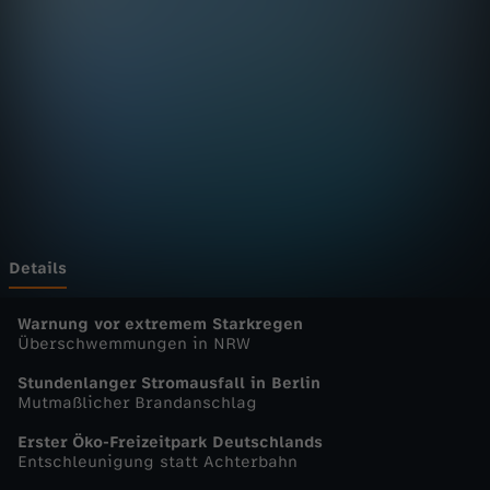
n
D
e
u
t
s
Details
c
Warnung vor extremem Starkregen
Überschwemmungen in NRW
h
Stundenlanger Stromausfall in Berlin
Mutmaßlicher Brandanschlag
l
Erster Öko-Freizeitpark Deutschlands
Entschleunigung statt Achterbahn
a