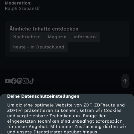
Moderation:
Ralph Szepanski
n
d
Ähnliche Inhalte entdecken
Nachrichten
Magazin
informativ
-
heute - in Deutschland
h
e
u
Deine Datenschutzeinstellungen
cmp-dialog-description
t
Um dir eine optimale Website von ZDF, ZDFheute und
ZDFtivi präsentieren zu können, setzen wir Cookies
e
und vergleichbare Techniken ein. Einige der
eingesetzten Techniken sind unbedingt erforderlich
-
für unser Angebot. Mit deiner Zustimmung dürfen wir
Mehr ZDF
Service
und unsere Dienstleister darüber hinaus