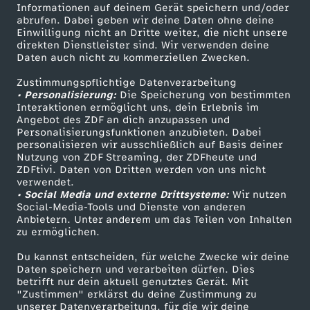
Informationen auf deinem Gerät speichern und/oder
i
ZDF-Apps
ZDFmitreden
abrufen. Dabei geben wir deine Daten ohne deine
Einwilligung nicht an Dritte weiter, die nicht unsere
Smart TV
Kontakt zum ZDF
direkten Dienstleister sind. Wir verwenden deine
n
Daten auch nicht zu kommerziellen Zwecken.
ZDFtext
Tickets
D
Zustimmungspflichtige Datenverarbeitung
Livestreams
Zuschauerservice
• Personalisierung:
Die Speicherung von bestimmten
Sendungen A-Z
Hilfe
Interaktionen ermöglicht uns, dein Erlebnis im
e
Angebot des ZDF an dich anzupassen und
TV-Programm
Personalisierungsfunktionen anzubieten. Dabei
personalisieren wir ausschließlich auf Basis deiner
u
Nutzung von ZDF Streaming, der ZDFheute und
ZDFtivi. Daten von Dritten werden von uns nicht
Das ZDF
t
verwendet.
• Social Media und externe Drittsysteme:
Wir nutzen
ZDF Unternehmen
Social-Media-Tools und Dienste von anderen
s
Anbietern. Unter anderem um das Teilen von Inhalten
Karriere
zu ermöglichen.
Presseportal
c
Du kannst entscheiden, für welche Zwecke wir deine
ZDF goes Schule
Daten speichern und verarbeiten dürfen. Dies
h
betrifft nur dein aktuell genutztes Gerät. Mit
Werbefernsehen
"Zustimmen" erklärst du deine Zustimmung zu
unserer Datenverarbeitung, für die wir deine
Mainzelmännchen