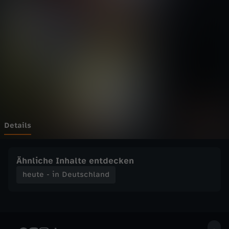
n
D
e
u
t
s
Details
c
Ähnliche Inhalte entdecken
h
heute - in Deutschland
l
a