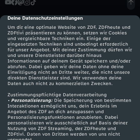
n
Deine Datenschutzeinstellungen
cmp-dialog-description
d
Um dir eine optimale Website von ZDF, ZDFheute und
ZDFtivi präsentieren zu können, setzen wir Cookies
und vergleichbare Techniken ein. Einige der
-
eingesetzten Techniken sind unbedingt erforderlich
für unser Angebot. Mit deiner Zustimmung dürfen wir
Mehr ZDF
Service
und unsere Dienstleister darüber hinaus
R
Informationen auf deinem Gerät speichern und/oder
ZDF-Apps
ZDFmitreden
abrufen. Dabei geben wir deine Daten ohne deine
ü
Einwilligung nicht an Dritte weiter, die nicht unsere
Smart TV
Kontakt zum ZDF
direkten Dienstleister sind. Wir verwenden deine
Daten auch nicht zu kommerziellen Zwecken.
ZDFtext
Tickets
c
Zustimmungspflichtige Datenverarbeitung
Livestreams
Zuschauerservice
• Personalisierung:
k
Die Speicherung von bestimmten
Sendungen A-Z
Hilfe
Interaktionen ermöglicht uns, dein Erlebnis im
Angebot des ZDF an dich anzupassen und
TV-Programm
t
Personalisierungsfunktionen anzubieten. Dabei
personalisieren wir ausschließlich auf Basis deiner
Nutzung von ZDF Streaming, der ZDFheute und
r
ZDFtivi. Daten von Dritten werden von uns nicht
Das ZDF
verwendet.