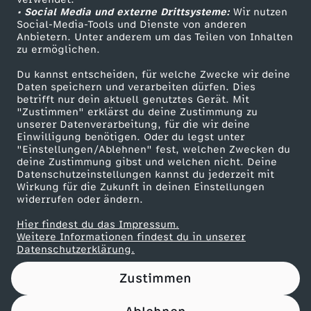
• Social Media und externe Drittsysteme:
i
Wir nutzen
ZDF Unternehmen
Social-Media-Tools und Dienste von anderen
Anbietern. Unter anderem um das Teilen von Inhalten
Karriere
t
zu ermöglichen.
Presseportal
Du kannst entscheiden, für welche Zwecke wir deine
t
ZDF goes Schule
Daten speichern und verarbeiten dürfen. Dies
betrifft nur dein aktuell genutztes Gerät. Mit
Werbefernsehen
"Zustimmen" erklärst du deine Zustimmung zu
d
unserer Datenverarbeitung, für die wir deine
Mainzelmännchen
Einwilligung benötigen. Oder du legst unter
e
"Einstellungen/Ablehnen" fest, welchen Zwecken du
deine Zustimmung gibst und welchen nicht. Deine
Datenschutzeinstellungen kannst du jederzeit mit
s
Wirkung für die Zukunft in deinen Einstellungen
widerrufen oder ändern.
B
Hier findest du das Impressum.
Partner
Weitere Informationen findest du in unserer
u
Datenschutzerklärung.
Zustimmen
n