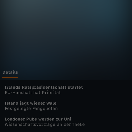
E
u
r
o
p
a
Details
-
Irlands Ratspräsidentschaft startet
EU-Haushalt hat Priorität
h
Island jagt wieder Wale
Festgelegte Fangquoten
e
Londoner Pubs werden zur Uni
Wissenschaftsvorträge an der Theke
u