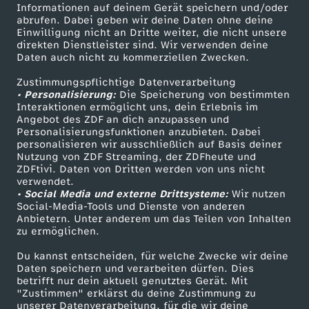
Informationen auf deinem Gerät speichern und/oder
a
ZDF-Apps
ZDFmitreden
abrufen. Dabei geben wir deine Daten ohne deine
Einwilligung nicht an Dritte weiter, die nicht unsere
Smart TV
Kontakt zum ZDF
direkten Dienstleister sind. Wir verwenden deine
v
Daten auch nicht zu kommerziellen Zwecken.
ZDFtext
Tickets
o
Zustimmungspflichtige Datenverarbeitung
Livestreams
Zuschauerservice
• Personalisierung:
Die Speicherung von bestimmten
Sendungen A-Z
Hilfe
Interaktionen ermöglicht uns, dein Erlebnis im
m
Angebot des ZDF an dich anzupassen und
TV-Programm
Personalisierungsfunktionen anzubieten. Dabei
personalisieren wir ausschließlich auf Basis deiner
1
Nutzung von ZDF Streaming, der ZDFheute und
ZDFtivi. Daten von Dritten werden von uns nicht
Das ZDF
.
verwendet.
• Social Media und externe Drittsysteme:
Wir nutzen
ZDF Unternehmen
Social-Media-Tools und Dienste von anderen
J
Anbietern. Unter anderem um das Teilen von Inhalten
Karriere
zu ermöglichen.
Presseportal
u
Du kannst entscheiden, für welche Zwecke wir deine
ZDF goes Schule
Daten speichern und verarbeiten dürfen. Dies
l
betrifft nur dein aktuell genutztes Gerät. Mit
Werbefernsehen
"Zustimmen" erklärst du deine Zustimmung zu
unserer Datenverarbeitung, für die wir deine
Mainzelmännchen