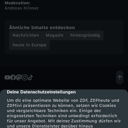
Moderation:
Andreas Klinner
t
e
Ähnliche Inhalte entdecken
Nachrichten
Magazin
hintergründig
i
heute in Europa
n
E
u
Deine Datenschutzeinstellungen
cmp-dialog-description
r
Um dir eine optimale Website von ZDF, ZDFheute und
ZDFtivi präsentieren zu können, setzen wir Cookies
o
und vergleichbare Techniken ein. Einige der
eingesetzten Techniken sind unbedingt erforderlich
p
für unser Angebot. Mit deiner Zustimmung dürfen wir
Mehr ZDF
Service
und unsere Dienstleister darüber hinaus