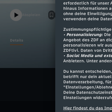
Elton John gegen KI - Protest gegen briti
erforderlich für unser
hinaus Informationen a
ohne deine Einwilligung
Abspielen
verwenden deine Daten
Zustimmungspflichtige
• Personalisierung:
Die 
Angebot des ZDF an dic
Details
personalisieren wir au
ZDFtivi. Daten von Dri
• Social Media und ext
Anbietern. Unter ander
Ähnliche 
Du kannst entscheiden,
Nachrichte
betrifft nur dein aktu
Datenverarbeitung, für 
"Einstellungen/Ablehn
Deine Datenschutzeinst
Einstellungen widerruf
Hier findest du das Im