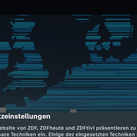
zeinstellungen
cription
6.2025
ZDF
ebsite von ZDF, ZDFheute und ZDFtivi präsentieren zu
eug mit Ziel London abgestürzt/
are Techniken ein. Einige der eingesetzten Techniken