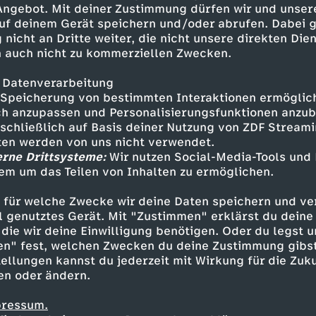
sches Gesetz
 Angebot. Mit deiner Zustimmung dürfen wir und unser
uf deinem Gerät speichern und/oder abrufen. Dabei 
 nicht an Dritte weiter, die nicht unsere direkten Dien
 auch nicht zu kommerziellen Zwecken.
 Datenverarbeitung
Speicherung von bestimmten Interaktionen ermöglicht
h anzupassen und Personalisierungsfunktionen anzub
sschließlich auf Basis deiner Nutzung von ZDF Stream
tten werden von uns nicht verwendet.
erne Drittsysteme:
Wir nutzen Social-Media-Tools und
em um das Teilen von Inhalten zu ermöglichen.
Inhalte entdecken
 für welche Zwecke wir deine Daten speichern und ver
n
Magazin
informativ
heute in Europa
ell genutztes Gerät. Mit "Zustimmen" erklärst du dein
die wir deine Einwilligung benötigen. Oder du legst u
en" fest, welchen Zwecken du deine Zustimmung gibst
ellungen kannst du jederzeit mit Wirkung für die Zuku
en oder ändern.
pressum.