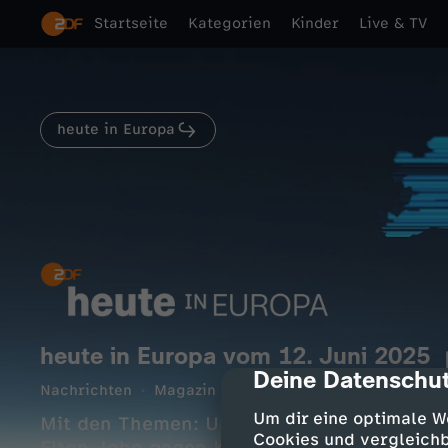
Startseite
Kategorien
Kinder
Live & TV
heute in Europa
heute in Europa vom 12. Juni 2025
Deine Datenschut
cmp-dialog-des
Nachrichten
Magazin
informativ
15 Min.
12.0
Um dir eine optimale W
Mit den Themen: Unglück in Indien - Flugz
Cookies und vergleichb