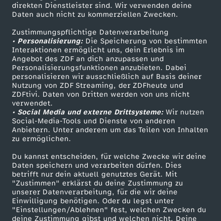
Smart TV
Kontakt zum ZDF
direkten Dienstleister sind. Wir verwenden deine
a
Daten auch nicht zu kommerziellen Zwecken.
ZDFtext
Tickets
Zustimmungspflichtige Datenverarbeitung
v
Livestreams
Zuschauerservice
• Personalisierung:
Die Speicherung von bestimmten
Sendungen A-Z
Hilfe
Interaktionen ermöglicht uns, dein Erlebnis im
o
Angebot des ZDF an dich anzupassen und
TV-Programm
Personalisierungsfunktionen anzubieten. Dabei
personalisieren wir ausschließlich auf Basis deiner
m
Nutzung von ZDF Streaming, der ZDFheute und
ZDFtivi. Daten von Dritten werden von uns nicht
Das ZDF
verwendet.
1
• Social Media und externe Drittsysteme:
Wir nutzen
ZDF Unternehmen
Social-Media-Tools und Dienste von anderen
2
Anbietern. Unter anderem um das Teilen von Inhalten
Karriere
zu ermöglichen.
Presseportal
.
Du kannst entscheiden, für welche Zwecke wir deine
ZDF goes Schule
Daten speichern und verarbeiten dürfen. Dies
betrifft nur dein aktuell genutztes Gerät. Mit
M
Werbefernsehen
"Zustimmen" erklärst du deine Zustimmung zu
unserer Datenverarbeitung, für die wir deine
Mainzelmännchen
a
Einwilligung benötigen. Oder du legst unter
"Einstellungen/Ablehnen" fest, welchen Zwecken du
deine Zustimmung gibst und welchen nicht. Deine