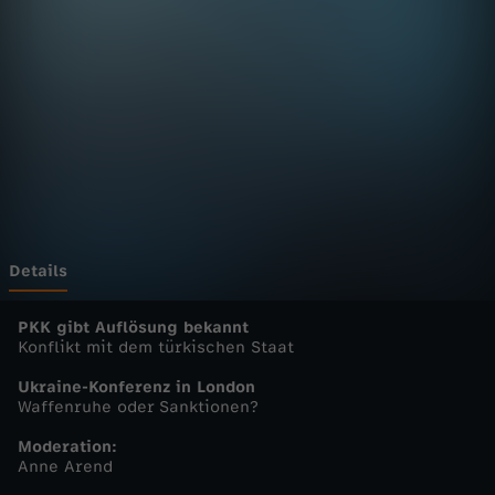
E
u
r
o
p
a
Details
-
PKK gibt Auflösung bekannt
Konflikt mit dem türkischen Staat
h
Ukraine-Konferenz in London
Waffenruhe oder Sanktionen?
e
Moderation:
Anne Arend
u