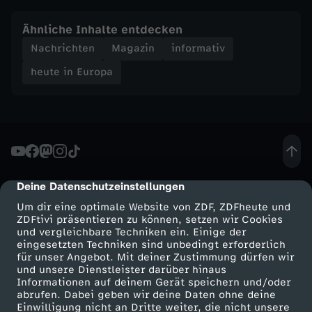
t
Ähnliche Inhalte entdecken
Nachrichten
Magazin
informativ
e
heute in Europa
i
n
E
Deine Datenschutzeinstellungen
cmp-dialog-description
u
Um dir eine optimale Website von ZDF, ZDFheute und
ZDFtivi präsentieren zu können, setzen wir Cookies
r
und vergleichbare Techniken ein. Einige der
eingesetzten Techniken sind unbedingt erforderlich
für unser Angebot. Mit deiner Zustimmung dürfen wir
o
Mehr ZDF
Service
und unsere Dienstleister darüber hinaus
Informationen auf deinem Gerät speichern und/oder
p
ZDF-Apps
ZDFmitreden
abrufen. Dabei geben wir deine Daten ohne deine
Einwilligung nicht an Dritte weiter, die nicht unsere