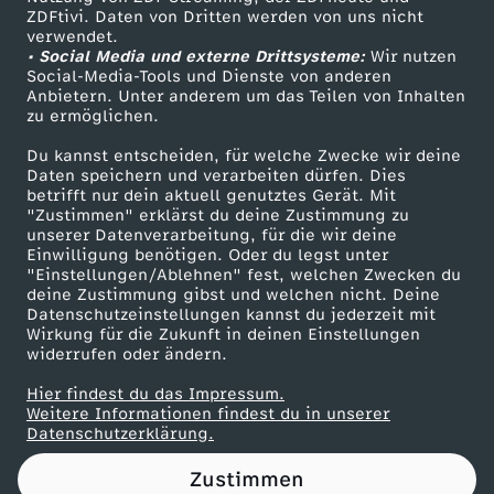
ZDFtivi. Daten von Dritten werden von uns nicht
a
Das ZDF
verwendet.
• Social Media und externe Drittsysteme:
Wir nutzen
ZDF Unternehmen
v
Social-Media-Tools und Dienste von anderen
Anbietern. Unter anderem um das Teilen von Inhalten
Karriere
zu ermöglichen.
o
Presseportal
Du kannst entscheiden, für welche Zwecke wir deine
ZDF goes Schule
Daten speichern und verarbeiten dürfen. Dies
m
betrifft nur dein aktuell genutztes Gerät. Mit
Werbefernsehen
"Zustimmen" erklärst du deine Zustimmung zu
1
unserer Datenverarbeitung, für die wir deine
Mainzelmännchen
Einwilligung benötigen. Oder du legst unter
"Einstellungen/Ablehnen" fest, welchen Zwecken du
4
deine Zustimmung gibst und welchen nicht. Deine
Datenschutzeinstellungen kannst du jederzeit mit
Wirkung für die Zukunft in deinen Einstellungen
.
widerrufen oder ändern.
J
Hier findest du das Impressum.
Partner
Weitere Informationen findest du in unserer
Datenschutzerklärung.
a
Zustimmen