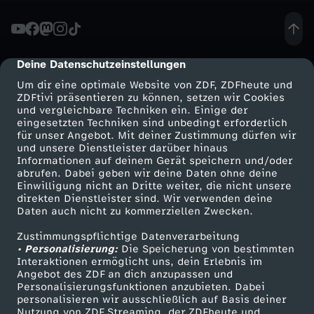
t
e
Deine Datenschutzeinstellungen
cmp-dialog-description
Um dir eine optimale Website von ZDF, ZDFheute und
i
ZDFtivi präsentieren zu können, setzen wir Cookies
und vergleichbare Techniken ein. Einige der
eingesetzten Techniken sind unbedingt erforderlich
n
für unser Angebot. Mit deiner Zustimmung dürfen wir
Mehr ZDF
Service
und unsere Dienstleister darüber hinaus
E
Informationen auf deinem Gerät speichern und/oder
ZDF-Apps
ZDFmitreden
abrufen. Dabei geben wir deine Daten ohne deine
Einwilligung nicht an Dritte weiter, die nicht unsere
u
Smart TV
Kontakt zum ZDF
direkten Dienstleister sind. Wir verwenden deine
Daten auch nicht zu kommerziellen Zwecken.
ZDFtext
Tickets
r
Zustimmungspflichtige Datenverarbeitung
Livestreams
Zuschauerservice
• Personalisierung:
Die Speicherung von bestimmten
o
Sendungen A-Z
Hilfe
Interaktionen ermöglicht uns, dein Erlebnis im
Angebot des ZDF an dich anzupassen und
TV-Programm
Personalisierungsfunktionen anzubieten. Dabei
p
personalisieren wir ausschließlich auf Basis deiner
Nutzung von ZDF Streaming, der ZDFheute und