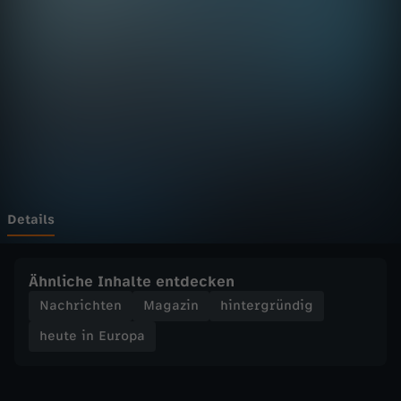
E
u
r
o
p
a
Details
-
Ähnliche Inhalte entdecken
h
Nachrichten
Magazin
hintergründig
heute in Europa
e
u