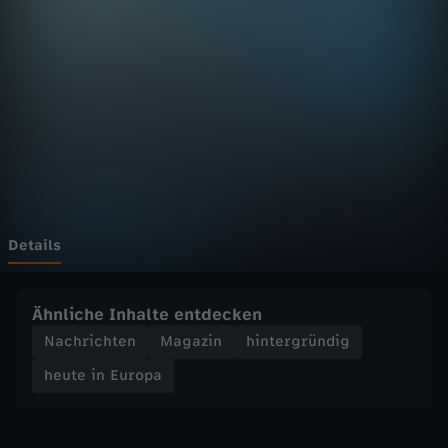
E
u
r
o
p
a
Details
-
Ähnliche Inhalte entdecken
h
Nachrichten
Magazin
hintergründig
heute in Europa
e
u