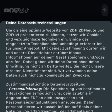
t
e
Deine Datenschutzeinstellungen
cmp-dialog-description
Um dir eine optimale Website von ZDF, ZDFheute und
i
ZDFtivi präsentieren zu können, setzen wir Cookies
und vergleichbare Techniken ein. Einige der
eingesetzten Techniken sind unbedingt erforderlich
n
für unser Angebot. Mit deiner Zustimmung dürfen wir
Mehr ZDF
Service
und unsere Dienstleister darüber hinaus
E
Informationen auf deinem Gerät speichern und/oder
ZDF-Apps
ZDFmitreden
abrufen. Dabei geben wir deine Daten ohne deine
Einwilligung nicht an Dritte weiter, die nicht unsere
u
Smart TV
Kontakt zum ZDF
direkten Dienstleister sind. Wir verwenden deine
Daten auch nicht zu kommerziellen Zwecken.
ZDFtext
Tickets
r
Zustimmungspflichtige Datenverarbeitung
Livestreams
Zuschauerservice
• Personalisierung:
Die Speicherung von bestimmten
o
Sendungen A-Z
Hilfe
Interaktionen ermöglicht uns, dein Erlebnis im
Angebot des ZDF an dich anzupassen und
TV-Programm
Personalisierungsfunktionen anzubieten. Dabei
p
personalisieren wir ausschließlich auf Basis deiner
Nutzung von ZDF Streaming, der ZDFheute und