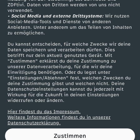
ZDFtivi. Daten von Dritten werden von uns nicht
a
Das ZDF
verwendet.
• Social Media und externe Drittsysteme:
Wir nutzen
ZDF Unternehmen
v
Social-Media-Tools und Dienste von anderen
Anbietern. Unter anderem um das Teilen von Inhalten
Karriere
zu ermöglichen.
o
Presseportal
Du kannst entscheiden, für welche Zwecke wir deine
ZDF goes Schule
Daten speichern und verarbeiten dürfen. Dies
m
betrifft nur dein aktuell genutztes Gerät. Mit
Werbefernsehen
"Zustimmen" erklärst du deine Zustimmung zu
1
unserer Datenverarbeitung, für die wir deine
Mainzelmännchen
Einwilligung benötigen. Oder du legst unter
"Einstellungen/Ablehnen" fest, welchen Zwecken du
5
deine Zustimmung gibst und welchen nicht. Deine
Datenschutzeinstellungen kannst du jederzeit mit
Wirkung für die Zukunft in deinen Einstellungen
.
widerrufen oder ändern.
J
Hier findest du das Impressum.
Partner
Weitere Informationen findest du in unserer
Datenschutzerklärung.
a
Zustimmen