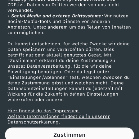
ZDFtivi. Daten von Dritten werden von uns nicht
a
Das ZDF
verwendet.
• Social Media und externe Drittsysteme:
Wir nutzen
ZDF Unternehmen
v
Social-Media-Tools und Dienste von anderen
Anbietern. Unter anderem um das Teilen von Inhalten
Karriere
zu ermöglichen.
o
Presseportal
Du kannst entscheiden, für welche Zwecke wir deine
ZDF goes Schule
Daten speichern und verarbeiten dürfen. Dies
m
betrifft nur dein aktuell genutztes Gerät. Mit
Werbefernsehen
"Zustimmen" erklärst du deine Zustimmung zu
1
unserer Datenverarbeitung, für die wir deine
Mainzelmännchen
Einwilligung benötigen. Oder du legst unter
"Einstellungen/Ablehnen" fest, welchen Zwecken du
6
deine Zustimmung gibst und welchen nicht. Deine
Datenschutzeinstellungen kannst du jederzeit mit
Wirkung für die Zukunft in deinen Einstellungen
.
widerrufen oder ändern.
O
Hier findest du das Impressum.
Partner
Weitere Informationen findest du in unserer
Datenschutzerklärung.
k
Zustimmen