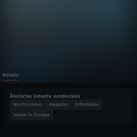
E
u
r
o
p
a
Details
-
Ähnliche Inhalte entdecken
h
Nachrichten
Magazin
informativ
heute in Europa
e
u