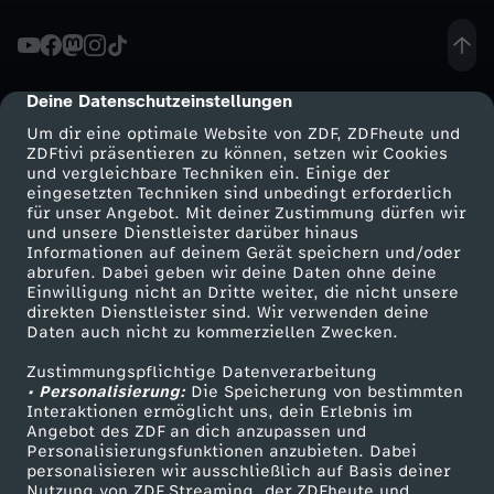
t
e
Deine Datenschutzeinstellungen
cmp-dialog-description
Um dir eine optimale Website von ZDF, ZDFheute und
i
ZDFtivi präsentieren zu können, setzen wir Cookies
und vergleichbare Techniken ein. Einige der
eingesetzten Techniken sind unbedingt erforderlich
n
für unser Angebot. Mit deiner Zustimmung dürfen wir
Mehr ZDF
Service
und unsere Dienstleister darüber hinaus
E
Informationen auf deinem Gerät speichern und/oder
ZDF-Apps
ZDFmitreden
abrufen. Dabei geben wir deine Daten ohne deine
Einwilligung nicht an Dritte weiter, die nicht unsere
u
Smart TV
Kontakt zum ZDF
direkten Dienstleister sind. Wir verwenden deine
Daten auch nicht zu kommerziellen Zwecken.
ZDFtext
Tickets
r
Zustimmungspflichtige Datenverarbeitung
Livestreams
Zuschauerservice
• Personalisierung:
Die Speicherung von bestimmten
o
Sendungen A-Z
Hilfe
Interaktionen ermöglicht uns, dein Erlebnis im
Angebot des ZDF an dich anzupassen und
TV-Programm
Personalisierungsfunktionen anzubieten. Dabei
p
personalisieren wir ausschließlich auf Basis deiner
Nutzung von ZDF Streaming, der ZDFheute und