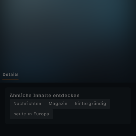
E
u
r
o
p
a
Details
-
Ähnliche Inhalte entdecken
h
Nachrichten
Magazin
hintergründig
heute in Europa
e
u