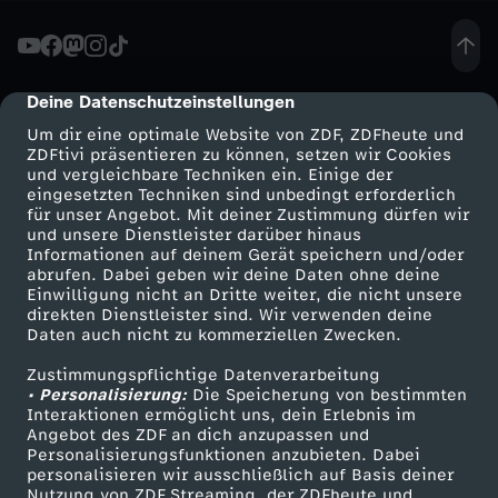
t
e
Deine Datenschutzeinstellungen
cmp-dialog-description
Um dir eine optimale Website von ZDF, ZDFheute und
i
ZDFtivi präsentieren zu können, setzen wir Cookies
und vergleichbare Techniken ein. Einige der
eingesetzten Techniken sind unbedingt erforderlich
n
für unser Angebot. Mit deiner Zustimmung dürfen wir
Mehr ZDF
Service
und unsere Dienstleister darüber hinaus
E
Informationen auf deinem Gerät speichern und/oder
ZDF-Apps
ZDFmitreden
abrufen. Dabei geben wir deine Daten ohne deine
Einwilligung nicht an Dritte weiter, die nicht unsere
u
Smart TV
Kontakt zum ZDF
direkten Dienstleister sind. Wir verwenden deine
Daten auch nicht zu kommerziellen Zwecken.
ZDFtext
Tickets
r
Zustimmungspflichtige Datenverarbeitung
Livestreams
Zuschauerservice
• Personalisierung:
Die Speicherung von bestimmten
o
Sendungen A-Z
Hilfe
Interaktionen ermöglicht uns, dein Erlebnis im
Angebot des ZDF an dich anzupassen und
TV-Programm
Personalisierungsfunktionen anzubieten. Dabei
p
personalisieren wir ausschließlich auf Basis deiner
Nutzung von ZDF Streaming, der ZDFheute und