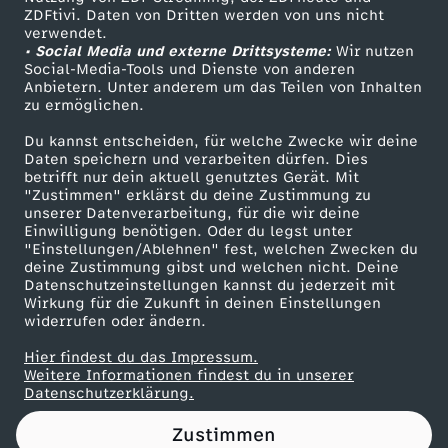
ZDFtivi. Daten von Dritten werden von uns nicht
a
Das ZDF
verwendet.
• Social Media und externe Drittsysteme:
Wir nutzen
ZDF Unternehmen
v
Social-Media-Tools und Dienste von anderen
Anbietern. Unter anderem um das Teilen von Inhalten
Karriere
zu ermöglichen.
o
Presseportal
Du kannst entscheiden, für welche Zwecke wir deine
ZDF goes Schule
Daten speichern und verarbeiten dürfen. Dies
m
betrifft nur dein aktuell genutztes Gerät. Mit
Werbefernsehen
"Zustimmen" erklärst du deine Zustimmung zu
1
unserer Datenverarbeitung, für die wir deine
Mainzelmännchen
Einwilligung benötigen. Oder du legst unter
"Einstellungen/Ablehnen" fest, welchen Zwecken du
7
deine Zustimmung gibst und welchen nicht. Deine
Datenschutzeinstellungen kannst du jederzeit mit
Wirkung für die Zukunft in deinen Einstellungen
.
widerrufen oder ändern.
F
Hier findest du das Impressum.
Partner
Weitere Informationen findest du in unserer
Datenschutzerklärung.
e
Zustimmen